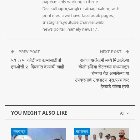
paper.mainly working in three
Dist.kolhapur,sangli n ratnagiri.along with
print media we have face book pages,
Instagram,youtube channel,web
news portal . namely news17 .
PREV POST
NEXT POST
५१ .९५ कोटीच्या कामांसाठीची
राव’ज अकॅडमी मध्ये मिळालेल्या
एनओसी २ दिवसांत देण्याची ग्वाही
खेलो इंडिया सेंटरच्या माध्यमातून
घेण्यात येत असलेल्या या
उपक्रमाचे उदघाटन प्रा.प्रभाकर
हेरवाडे यांच्या हस्ते
YOU MIGHT ALSO LIKE
All
महाराष्ट्र
महाराष्ट्र