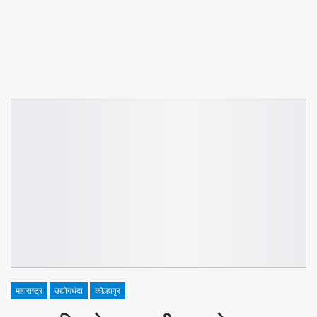
महाराष्ट्र
उद्योगधंदा
कोल्हापुर