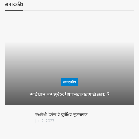
संपादकीय
संपादकीय
संविधान तर श्रेष्ठ !अंमलबजावणीचे काय ?
लक्षवेधी ‘दर्पण’ ते दुर्लक्षित मूकनायक !
Jan 7, 2023