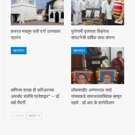
हजरत मख्तुम वली दर्गा उरुसाला
पुरोगामी वृत्तपत्र विक्रेता
प्रारंभ
संघटनेची वार्षिक सभा संपन्न
महाराष्ट्र
महाराष्ट्र
वाणिज्य शाखा ही करिअरच्या
लोकशाहीर अण्णाभाऊ साठे
अमर्याद संधींचे प्रवेशद्वार” – डॉ.
यांच्याकडे समाजतत्वचिंतक म्हणून
वर्षा मैंदर्गी
पहावे : डॉ.आर.के.शानेदिवाण
PREV
NEXT