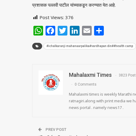
प्रशासक पल्लवी पाटील यांच्याकडून करण्यात येत आहे.
Post Views:
376
WhatsApp
Facebook
Twitter
LinkedIn
Email
Share
#ichalkaranji mahanaarpalika#vardhapan din##health camp
Mahalaxmi Times
3823 Post
0 Comments
Mahalaxmi times is weekly Marathi ne
ratnagiri.along with print media we
news portal . namely news17 .
PREV POST