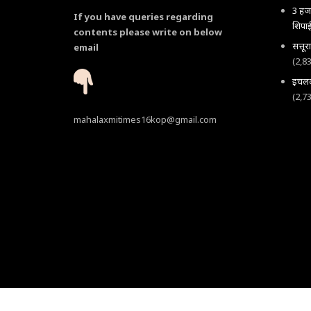
3 हजा
If you have queries regarding
शिपाई
contents please write on below
सत्तू
email
(2,8
इचलकर
(2,7
mahalaxmitimes16kop@gmail.com