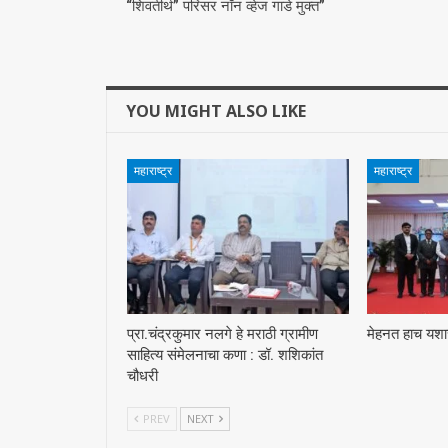
“शिवतीर्थ” परिसर नॉन व्हेज गाडे मुक्त”
YOU MIGHT ALSO LIKE
महाराष्ट्र
महाराष्ट्र
प्रा.चंद्रकुमार नलगे हे मराठी ग्रामीण
मेहनत हाच यशाच
साहित्य संमेलनाचा कणा : डॉ. शशिकांत
चौधरी
PREV
NEXT