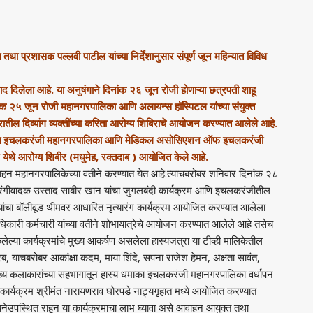
ा प्रशासक पल्लवी पाटील यांच्या निर्देशानुसार संपूर्ण जून महिन्यात विविध
्रतिसाद दिलेला आहे. या अनुषंगाने दिनांक २६ जून रोजी होणाऱ्या छत्रपती शाहू
ंक २५ जून रोजी महानगरपालिका आणि अलायन्स हॉस्पिटल यांच्या संयुक्त
रातील दिव्यांग व्यक्तींच्या करिता आरोग्य शिबिराचे आयोजन करण्यात आलेले आहे.
ा वेळेत इचलकरंजी महानगरपालिका आणि मेडिकल असोसिएशन ऑफ इचलकरंजी
द्र येथे आरोग्य शिबीर (मधुमेह, रक्तदाब ) आयोजित केले आहे.
 आवाहन महानगरपालिकेच्या वतीने करण्यात येत आहे.त्याचबरोबर शनिवार दिनांक २८
रंगीवादक उस्ताद साबीर खान यांचा जुगलबंदी कार्यक्रम आणि इचलकरंजीतील
ना यांचा बॉलीवूड थीमवर आधारित नृत्यारंग कार्यक्रम आयोजित करण्यात आलेला
ारी कर्मचारी यांच्या वतीने शोभायात्रेचे आयोजन करण्यात आलेले आहे तसेच
ल्या कार्यक्रमांचे मुख्य आकर्षण असलेला हास्यजत्रा या टीव्ही मालिकेतील
, याचबरोबर आकांक्षा कदम, माया शिंदे, सपना राजेश हेमन, अक्षता सावंत,
ख्य कलाकारांच्या सहभागातून हास्य धमाका इचलकरंजी महानगरपालिका वर्धापन
 कार्यक्रम श्रीमंत नारायणराव घोरपडे नाट्यगृहात मध्ये आयोजित करण्यात
्येनेउपस्थित राहून या कार्यक्रमाचा लाभ घ्यावा असे आवाहन आयुक्त तथा