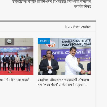
डीकेटीईच्या सिव्हील इंजिनिअरींग विभागातील विद्यार्थ्यांची नामांकित
कंपनीत निवड
More From Author
महाराष्ट्र
ा मार्ग : विनायक भोसले
आधुनिक कौशल्यांसह संस्कारांची जोपासना
हाच ‘शरद पॅटर्न’ अनिल बागणे : प्रथम…