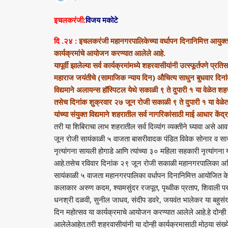
इचलकरंजी:
विजय मकोटे
दि .२४ :
इचलकरंजी महानगरपालिकेच्या वर्धापन दिनानिमित्त आयुक्त तथ
कार्यक्रमांचे आयोजन करण्यात आलेले आहे.
यापूर्वी झालेल्या सर्व कार्यक्रमांमध्ये शहरवासीयांनी उत्स्फूर्तपणे प
महाराज जयंतीचे (सामाजिक न्याय दिन) औचित्य साधुन बुधवार दिना
विद्यमाने अलायन्स हॉस्पिटल येथे सकाळी ९ ते दुपारी १ या वेळेत शह
तसेच दिनांक शुक्रवार २७ जून रोजी सकाळी ९ ते दुपारी १ य
यांच्या संयुक्त विद्यमाने शहरातील सर्व नागरिकांसाठी माई आधार कें
तरी या शिबिराचा लाभ शहरातील सर्व दिव्यांग व्यक्तीने घ्यावा असे
जून रोजी सायंकाळी ५ वाजता बासरीवादक पंडित विवेक सोनार व सा
नृत्यांगना सायली होगाडे आणि त्यांच्या ३० महिला सहकारी नृत्यांग
आहे.तसेच रविवार दिनांक २९ जून रोजी सकाळी महानगरपालिका अधिक
सायंकाळी ५ वाजता महानगरपालिका वर्धापन दिनानिमित्त आयोजित केले
कलाकार अरुण कदम, श्यामसुंदर रजपूत, पृथ्वीक प्रताप, शिवाली परब
धनश्री दळवी, सुनील जाधव, संदीप डवरे, जयवंत भालेकर या बहुसं
दिन महोत्सव या कार्यक्रमाचे आयोजन करण्यात आलेले आहे.हे दोन्ही
आलेलेआहेत.तरी शहरवासीयांनी या दोन्ही कार्यक्रमासाठी मोठ्या संख