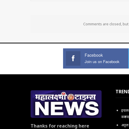
Comments are closed, bu
Facebook
Join us on Facebook
TREN
इचलकर
करून 
अट्ट
Thanks for reaching here