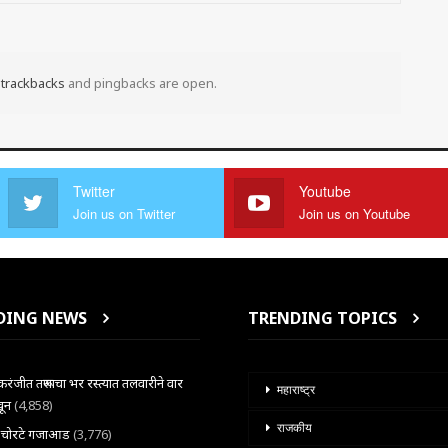
t
trackbacks
and pingbacks are open.
Twitter
Youtube
Join us on Twitter
Join us on Youtube
DING NEWS
TRENDING TOPICS
ंजीत तरूणाचा भर रस्त्यात तलवारीने वार
महाराष्ट्र
खून
(4,858)
राजकीय
ल चोरटे गजाआड
(3,776)