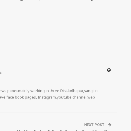
s
ws paper.mainly working in three Dist.kolhapur,sangli n
 have face book pages, Instagram,youtube channel,web
NEXT POST