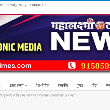
am
Privacy Policy
Contact Us
इतर राज्य
देश-विदेश
राजकीय
गुन्हा
क्रीड़ा
मन
गी जुगलबंदी आणि हास्य धमाका या कार्यक्रमाचा शहरवासीयांनी लाभ घ्यावा