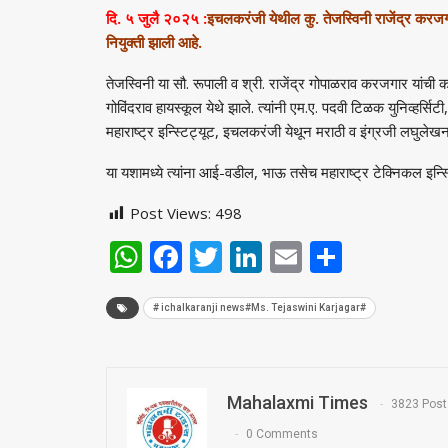
दि. ५ जुलै २०२५ :
इचलकरंजी येथील कु. तेजस्विनी राजेंद्र करजगार
नियुक्ती झाली आहे.
तेजस्विनी या सौ. रूपाली व श्री. राजेंद्र गोपाळराव करजगार यांची कन्
गोविंदराव हायस्कूल येथे झाले. त्यांनी एम.ए. पदवी टिळक युनिव्हर्सिट
महाराष्ट्र इन्स्टिट्यूट, इचलकरंजी येथून मराठी व इंग्रजी लघुलेख
या यशामध्ये त्यांना आई-वडील, भाऊ तसेच महाराष्ट्र टेक्निकल इन्स्
Post Views:
498
WhatsApp
Facebook
Twitter
LinkedIn
Email
Share
# ichalkaranji news#Ms. Tejaswini Karjagar#
Mahalaxmi Times
3823 Post
0 Comments