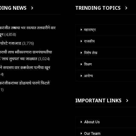
DING NEWS
TRENDING TOPICS
ंजीत तरूणाचा भर रस्त्यात तलवारीने वार
महाराष्ट्र
खून
(4,858)
राजकीय
ल चोरटे गजाआड
(3,776)
राची लाच स्वीकारणारा ग्रामपंचायतीचा
विशेष लेख
 ‘लाच लुचपत’ च्या जाळ्यात
(3,024)
शिक्षण
राने सपासप वार करून केला पत्नीचा खून
34)
आरोग्य
ंजीकरांच्या डोळयाचे पारणे फिटले
31)
IMPORTANT LINKS
About Us
Our Team