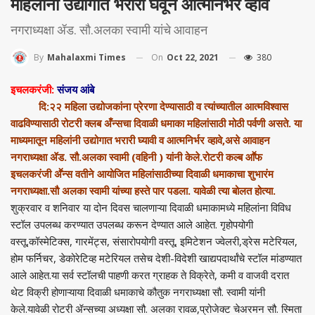
महिलांनी उद्योगात भरारी घेवून आत्मनिर्भर व्हावे
नगराध्यक्षा ॲड. सौ.अलका स्वामी यांचे आवाहन
On
Oct 22, 2021
380
By
Mahalaxmi Times
इचलकरंजी:
संजय आंबे
दि:२२ महिला उद्योजकांना प्रेरणा देण्यासाठी व त्यांच्यातील आत्मविश्वास
वाढविण्यासाठी रोटरी क्लब अँन्सचा दिवाळी धमाका महिलांसाठी मोठी पर्वणी असते. या
माध्यमातून महिलांनी उद्योगात भरारी घ्यावी व आत्मनिर्भर व्हावे,असे आवाहन
नगराध्यक्षा ॲड. सौ.अलका स्वामी (वहिनी ) यांनी केले.रोटरी कल्ब आॕफ
इचलकरंजी अॕन्स वतीने आयोजित महिलांसाठीच्या दिवाळी धमाकाचा शुभारंम
नगराध्यक्षा.सौ अलका स्वामी यांच्या हस्ते पार पडला. यावेळी त्या बोलत होत्या.
शुक्रवार व शनिवार या दोन दिवस चालणाऱ्या दिवाळी धमाकामध्ये महिलांना विविध
स्टॉल उपलब्ध करण्यात उपलब्ध करून देण्यात आले आहेत. गृहोपयोगी
वस्तू,कॉस्मेटिक्स, गारमेंट्स, संसारोपयोगी वस्तू, इमिटेशन ज्वेलरी,ड्रेस मटेरियल,
होम फर्निचर, डेकोरेटिव्ह मटेरियल तसेच देशी-विदेशी खाद्यपदार्थांचे स्टॉल मांडण्यात
आले आहेत.या सर्व स्टॉलची पाहणी करत ग्राहक ते विक्रेते, कमी व वाजवी दरात
थेट विक्री होणाऱ्याया दिवाळी धमाकाचे कौतुक नगराध्यक्षा सौ. स्वामी यांनी
केले.यावेळी रोटरी ॲन्सच्या अध्यक्षा सौ. अलका रावळ,प्रोजेक्ट चेअरमन सौ. स्मिता