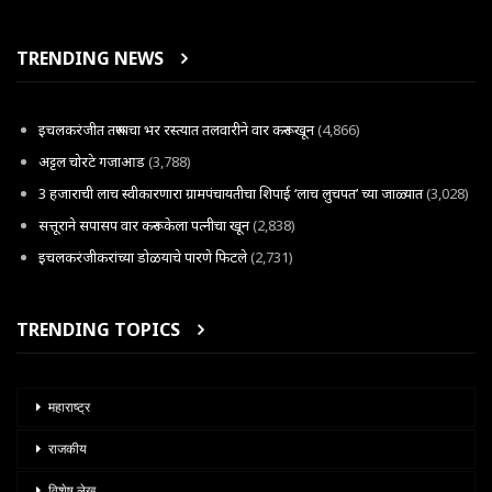
TRENDING NEWS
इचलकरंजीत तरूणाचा भर रस्त्यात तलवारीने वार करून खून
(4,866)
अट्टल चोरटे गजाआड
(3,788)
3 हजाराची लाच स्वीकारणारा ग्रामपंचायतीचा शिपाई ‘लाच लुचपत’ च्या जाळ्यात
(3,028)
सत्तूराने सपासप वार करून केला पत्नीचा खून
(2,838)
इचलकरंजीकरांच्या डोळयाचे पारणे फिटले
(2,731)
TRENDING TOPICS
महाराष्ट्र
राजकीय
विशेष लेख