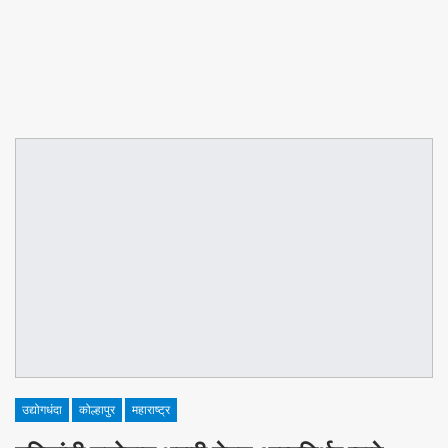
उद्योगधंदा
कोल्हापुर
महाराष्ट्र