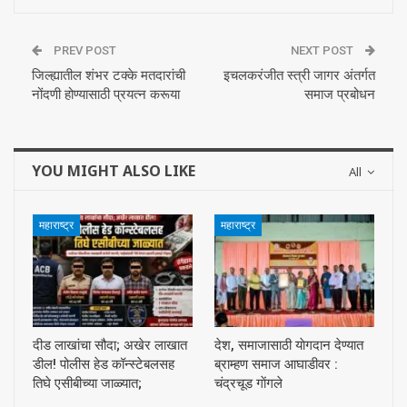
PREV POST
NEXT POST
जिल्ह्यातील शंभर टक्के मतदारांची
इचलकरंजीत स्त्री जागर अंतर्गत
नोंदणी होण्यासाठी प्रयत्न करूया
समाज प्रबोधन
YOU MIGHT ALSO LIKE
All
महाराष्ट्र
महाराष्ट्र
दीड लाखांचा सौदा; अखेर लाखात
देश, समाजासाठी याेगदान देण्यात
डील! पोलीस हेड कॉन्स्टेबलसह
ब्राम्हण समाज आघाडीवर :
तिघे एसीबीच्या जाळ्यात;
चंद्रचूड गाेंगले