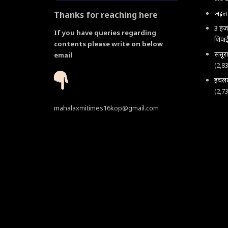
अट्ट
Thanks for reaching here
3 हजा
If you have queries regarding
शिपाई
contents please write on below
सत्तू
email
(2,8
इचलकर
(2,7
mahalaxmitimes16kop@gmail.com