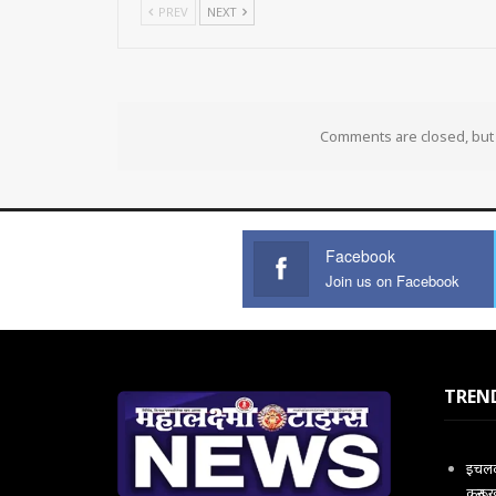
PREV
NEXT
Comments are closed, bu
Facebook
Join us on Facebook
TREN
इचलकर
करून 