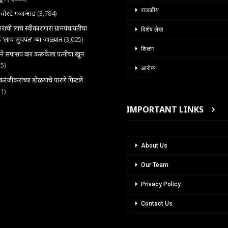
राजकीय
ल चोरटे गजाआड
(3,784)
राची लाच स्वीकारणारा ग्रामपंचायतीचा
विशेष लेख
 ‘लाच लुचपत’ च्या जाळ्यात
(3,025)
शिक्षण
राने सपासप वार करून केला पत्नीचा खून
35)
आरोग्य
ंजीकरांच्या डोळयाचे पारणे फिटले
31)
IMPORTANT LINKS
About Us
Our Team
Privacy Policy
Contact Us