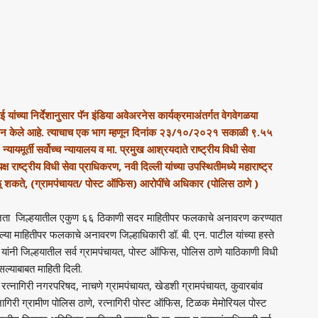
ई यांच्या निर्देशानुसार पॅन इंडिया अवेअरनेस कार्यक्रमाअंतर्गत वेगवेगळया
ियोजन केले आहे. त्याचाच एक भाग म्हणून दिनांक २३/१०/२०२१ सकाळी ९.५५
 न्यायमूर्ती सर्वोच्च न्यायालय व मा. प्रमुख आश्रयदाते राष्ट्रीय विधी सेवा
ष राष्ट्रीय विधी सेवा प्राधिकरण, नवी दिल्ली यांच्या उपस्थितीमध्ये महाराष्ट्र
मिळू शकते, (ग्रामपंचायत/ पोस्ट ऑफिस) आरोपींचे अधिकार (पोलिस ठाणे )
५ वाजता जिल्हयातील एकुण ६६ ठिकाणी सदर माहितीपर फलकाचे अनावरण करण्यात
ल्या माहितीपर फलकाचे अनावरण जिल्हाधिकारी डॉ. बी. एन. पाटील यांच्या हस्ते
ांनी जिल्हयातील सर्व ग्रामपंचायत, पोस्ट ऑफिस, पोलिस ठाणे याठिकाणी विधी
ल्याबाबत माहिती दिली.
य, रत्नागिरी नगरपरिषद, नाचणे ग्रामपंचायत, खेडशी ग्रामपंचायत, कुवारबांव
्नागिरी ग्रामीण पोलिस ठाणे, रत्नागिरी पोस्ट ऑफिस, टिळक मेमोरियल पोस्ट