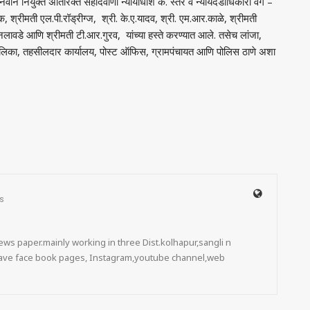
नियुक्त अतिरिक्त सहदिवाणी न्यायाधीश क. स्तर व न्यायदंडाधिकारी वर्ग –
 श्रीमती एल.पी.रॉड्रीग्ज, श्री. के.ए.यादव, श्री. एम.आर.काळे, श्रीमती
नलावडे आणि श्रीमती टी.आर.गुरव, यांच्या हस्ते करण्यात आले. तसेच लांजा,
ालिका, तहसीलदार कार्यालय, पोस्ट ऑफिस, ग्रामपंचायत आणि पोलिस ठाणे अशा
s
ws paper.mainly working in three Dist.kolhapur,sangli n
 have face book pages, Instagram,youtube channel,web