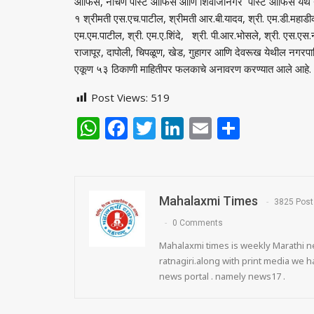
ऑफिस, नाचणे पोस्ट ऑफिस आणि शिवाजीनगर पोस्ट ऑफिस येथे नवीन 
१ श्रीमती एस.एच.पाटील, श्रीमती आर.बी.यादव, श्री. एम.डी.महाडीक,
एम.एम.पाटील, श्री. एम.ए.शिंदे, श्री. पी.आर.भोसले, श्री. एस.एस.
राजापूर, दापोली, चिपळूण, खेड, गुहागर आणि देवरूख येथील नगरप
एकूण ५३ ठिकाणी माहितीपर फलकाचे अनावरण करण्यात आले आहे.
Post Views:
519
WhatsApp
Facebook
Twitter
LinkedIn
Email
Share
Mahalaxmi Times
3825 Post
0 Comments
Mahalaxmi times is weekly Marathi ne
ratnagiri.along with print media we
news portal . namely news17 .