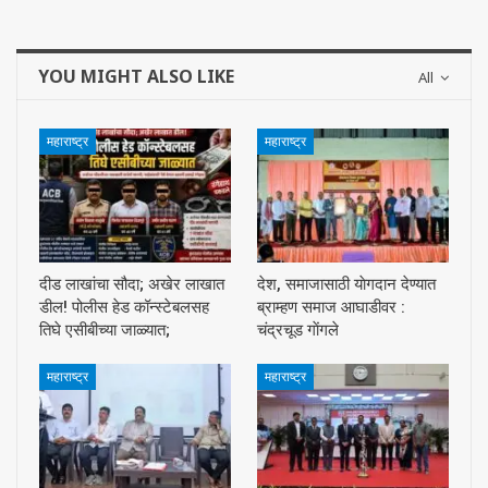
YOU MIGHT ALSO LIKE
All
महाराष्ट्र
महाराष्ट्र
दीड लाखांचा सौदा; अखेर लाखात
देश, समाजासाठी याेगदान देण्यात
डील! पोलीस हेड कॉन्स्टेबलसह
ब्राम्हण समाज आघाडीवर :
तिघे एसीबीच्या जाळ्यात;
चंद्रचूड गाेंगले
महाराष्ट्र
महाराष्ट्र