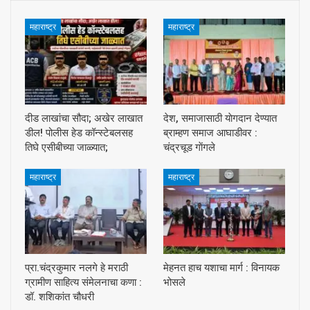
महाराष्ट्र
महाराष्ट्र
दीड लाखांचा सौदा; अखेर लाखात
देश, समाजासाठी याेगदान देण्यात
डील! पोलीस हेड कॉन्स्टेबलसह
ब्राम्हण समाज आघाडीवर :
तिघे एसीबीच्या जाळ्यात;
चंद्रचूड गाेंगले
महाराष्ट्र
महाराष्ट्र
प्रा.चंद्रकुमार नलगे हे मराठी
मेहनत हाच यशाचा मार्ग : विनायक
ग्रामीण साहित्य संमेलनाचा कणा :
भोसले
डॉ. शशिकांत चौधरी