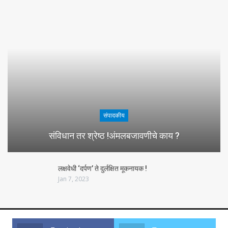
संपादकीय
संविधान तर श्रेष्ठ !अंमलबजावणीचे काय ?
लक्षवेधी ‘दर्पण’ ते दुर्लक्षित मूकनायक !
Jan 7, 2023