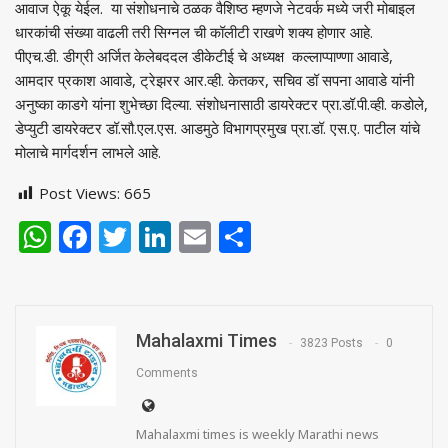
आवाज ऐकू येईल. या संशोधनाचे ठळक वैशिष्ठ म्हणजे नेटवर्क मध्ये जरी मोबाइल
धारकांची संख्या वाढली तरी सिग्नल ची कॉलीटी राखणे शक्य होणार आहे.
पीएच.डी. डीग्री अर्जित केलेबददल डीकेटीई चे अध्यक्ष कल्लाप्पाण्णा आवाडे,
आमदार प्रकाश आवाडे, ट्रेझरर आर.व्ही. केतकर, सचिव डॉ सपना आवाडे यांनी
अनुष्का काडगे यांना शुभेच्छा दिल्या. संशोधनासाठी डायरेक्टर प्रा.डॉ.पी.व्ही. कडोले,
डेप्युटी डायरेक्टर डॉ.सौ.एल.एस. आडमुठे विभागप्रमुख प्रा.डॉ. एस.ए. पाटील यांचे
मोलाचे मार्गदर्शन लाभले आहे.
Post Views:
665
WhatsApp
Facebook
Twitter
LinkedIn
Email
Share
Mahalaxmi Times
3823 Posts
0
Comments
Mahalaxmi times is weekly Marathi news