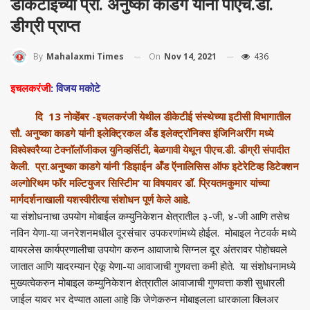
डीकेटीईच्या प्रा. अनुष्का काडगे यांना पीएच.डी.
डीग्री प्राप्त
On
Nov 14, 2021
436
By
Mahalaxmi Times
इचलकरंजी
: विजय मकोटे
दि 13 नोव्हेंबर -इचलकरंजी येथील डीकेटीई संस्थेच्या इटीसी विभागातील
सौ. अनुष्का काडगे यांनी इलेक्ट्रिकल अँड इलेक्ट्रॉनिक्स इंजिनिअरींग मध्ये
विश्‍वेश्‍वरैय्या टेक्नॉलॉजीकल युनिव्हर्सिटी, बेळगावी येथून पीएच.डी. डीग्री संपादीत
केली. प्रा.अनुष्का काडगे यांनी ‘डिझाईन अँड ऍनालिसिस ऑफ इटेरेटिव्ह डिटेक्शन
अल्गोरिथम फॉर मल्टियुजर सिस्टिीम’ या विषयावर डॉ. प्रियतमकुमार यांच्या
मार्गदर्शनाखाली यशस्वीरीत्या संशोधन पूर्ण केले आहे.
या संशोधनाचा उपयोग मोबाईल कम्युनिकेशन क्षेत्रातील ३-जी, ४-जी आणि तसेच
नविन येणा-या जनरेशनमधील दूरसंचार उपकरणांमध्ये होईल. मोबाइल नेटवर्क मध्ये
वायरलेस कार्यप्रणालीचा उपयोग करुन आवाजाचे सिग्नल दूर अंतरावर पोहोचवले
जातात आणि यादरम्यान ऐकू येणा-या आवाजाची गुणवत्ता कमी होते. या संशोधनामध्ये
मुख्यत्वेकरुन मोबाइल कम्युनिकेशन क्षेत्रातील आवाजाची गुणवत्ता कशी सुधारली
जाईल यावर भर देण्यात आला आहे कि जेणेकरुन मोबाइलला धारकाला क्लिअर