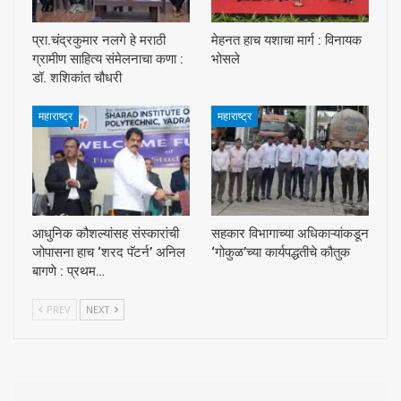
प्रा.चंद्रकुमार नलगे हे मराठी
मेहनत हाच यशाचा मार्ग : विनायक
ग्रामीण साहित्य संमेलनाचा कणा :
भोसले
डॉ. शशिकांत चौधरी
महाराष्ट्र
महाराष्ट्र
आधुनिक कौशल्यांसह संस्कारांची
सहकार विभागाच्या अधिकाऱ्यांकडून
जोपासना हाच ‘शरद पॅटर्न’ अनिल
‘गोकुळ’च्या कार्यपद्धतीचे कौतुक
बागणे : प्रथम…
PREV
NEXT