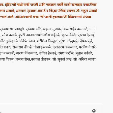
न स्व. इंदिराजी गांधी यांची जयंती आणि सहकार महर्षि माजी खासदार दत्ताजीराव
ाण्णा आवाडे, आमदार प्रकाश आवाडे व जिल्हा परिषद सदस्य डॉ. राहुल आवाडे
रण्यात आले. अध्यक्षस्थानी ताराराणी पक्षाचे इचलकरंजी विधानसभा अध्यक्ष
, प्रकाशराव सातपुते, प्रकाश मोरे, अहमद मुजावर, बाळासाहेब कलागते, नाना
रमेश कबाडे, हुपरी उपनगराध्यक्ष गणेश वाईगडे, सुरज बेडगे, प्रताप देसाई,
ीर कुरुंदवाडे, बंडोपंत लाड, श्रीशैल बिळ्ळुर, सुरेश कोल्हापूरे, दिपक सुर्वे,
ंत रावळ, राजाराम बोंगार्डे, नौशाद जावळे, दत्तात्रय कसलकर, प्रविण केसरे,
ुखदेव माळकरी, अरुण निंबाळकर, सचिन हेरवाडे, रमेश पाटील, सुहास कांबळे,
रकाश निकम, नजमा शेख,काजल तोडकर, सौ. सुवर्णा लाड, सौ. अनिता जाधव