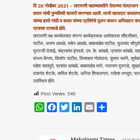
दि 20 नोव्हेंबर 2021 – ताराराणी पक्षाच्यावतीने देशाच्या पंतप्रधा
कदम यांची पुण्यतिथी साजरी करण्यात आली. माजी खासदार कल्लाप्प
यांच्या हस्ते गांधी व कदम यांच्या प्रतिमेचे पूजन करून अभिवादन क
प्रकाश दत्तवाडे होते.
ताराराणी पक्ष कार्यालयात संपन्न कार्यक्रमास अशोकराव सौंदत्तीकर
पाटील, अरुण आवळे, रुबेन आवळे, बाबासाहेब पाटील, फुलचंद चौगुले, 
मुरारजी देसाई, चंद्रकांत इंगवले, एम. के. कांबळे, प्रशांत कांबळे, महाव
संजय केंगार, किशोर पाटील, लियाकत गोलंदाज, कुमार पलंगे, सुर्यका
महेश सातपुते, प्रशांत कांबळे, बाबासाहेब माने, नारायण दुरुगडे, स
दयानंद शेटके, कपिल शेटके, अनिल शिकलगार, राकेश मगदूम, प्
उपस्थित होते.
Post Views:
540
WhatsApp
Facebook
Twitter
LinkedIn
Email
Share
Mahalaxmi Times