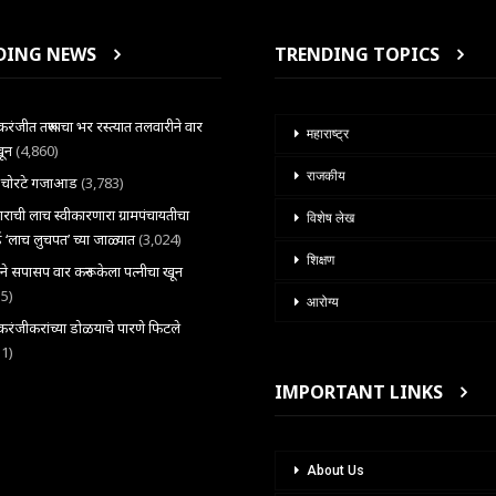
DING NEWS
TRENDING TOPICS
ंजीत तरूणाचा भर रस्त्यात तलवारीने वार
महाराष्ट्र
खून
(4,860)
राजकीय
ल चोरटे गजाआड
(3,783)
राची लाच स्वीकारणारा ग्रामपंचायतीचा
विशेष लेख
 ‘लाच लुचपत’ च्या जाळ्यात
(3,024)
शिक्षण
राने सपासप वार करून केला पत्नीचा खून
35)
आरोग्य
ंजीकरांच्या डोळयाचे पारणे फिटले
31)
IMPORTANT LINKS
About Us