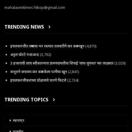
mahalaxmitimes16kop@gmail.com
TRENDING NEWS
इचलकरंजीत तरूणाचा भर रस्त्यात तलवारीने वार करून खून
(4,870)
अट्टल चोरटे गजाआड
(3,792)
3 हजाराची लाच स्वीकारणारा ग्रामपंचायतीचा शिपाई ‘लाच लुचपत’ च्या जाळ्यात
(3,029)
सत्तूराने सपासप वार करून केला पत्नीचा खून
(2,841)
इचलकरंजीकरांच्या डोळयाचे पारणे फिटले
(2,734)
TRENDING TOPICS
महाराष्ट्र
राजकीय