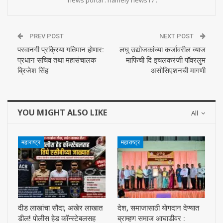
news portal . namely news17 .
PREV POST
NEXT POST
परवानगी प्रक्रिया गतिमान होणार:
लघु उद्योजकांच्या कर्जावरील व्याज
प्रधान सचिव तथा महासंचालक
माफिची दि इचलकरंजी पॉवरलुम
ब्रिजेश सिंह
असोसिएशनची मागणी
YOU MIGHT ALSO LIKE
All
महाराष्ट्र
महाराष्ट्र
दीड लाखांचा सौदा; अखेर लाखात
देश, समाजासाठी याेगदान देण्यात
डील! पोलीस हेड कॉन्स्टेबलसह
ब्राम्हण समाज आघाडीवर :