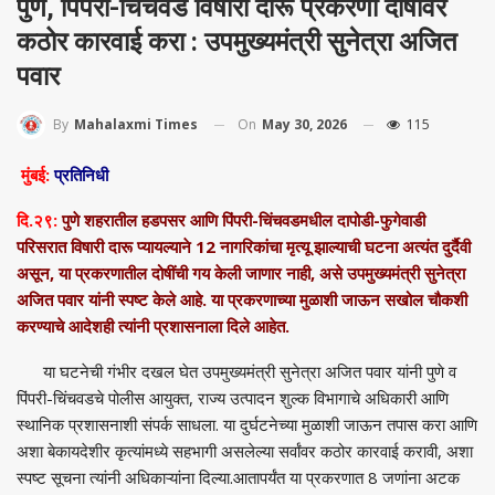
पुणे, पिंपरी-चिंचवड विषारी दारू प्रकरणी दोषींवर
कठोर कारवाई करा : उपमुख्यमंत्री सुनेत्रा अजित
पवार
On
May 30, 2026
115
By
Mahalaxmi Times
मुंबई:
प्रतिनिधी
दि.२९:
पुणे शहरातील हडपसर आणि पिंपरी-चिंचवडमधील दापोडी-फुगेवाडी
परिसरात विषारी दारू प्यायल्याने 12 नागरिकांचा मृत्यू झाल्याची घटना अत्यंत दुर्दैवी
असून, या प्रकरणातील दोषींची गय केली जाणार नाही, असे उपमुख्यमंत्री सुनेत्रा
अजित पवार यांनी स्पष्ट केले आहे. या प्रकरणाच्या मुळाशी जाऊन सखोल चौकशी
करण्याचे आदेशही त्यांनी प्रशासनाला दिले आहेत.
या घटनेची गंभीर दखल घेत उपमुख्यमंत्री सुनेत्रा अजित पवार यांनी पुणे व
पिंपरी-चिंचवडचे पोलीस आयुक्त, राज्य उत्पादन शुल्क विभागाचे अधिकारी आणि
स्थानिक प्रशासनाशी संपर्क साधला. या दुर्घटनेच्या मुळाशी जाऊन तपास करा आणि
अशा बेकायदेशीर कृत्यांमध्ये सहभागी असलेल्या सर्वांवर कठोर कारवाई करावी, अशा
स्पष्ट सूचना त्यांनी अधिकाऱ्यांना दिल्या.आतापर्यंत या प्रकरणात 8 जणांना अटक