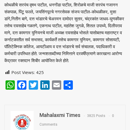
कोथळीचे सरपंच वृषभ पाटील, धनगोंडा पाटील, शिरोळचे माजी सरपंच गजानन
संकपाळ, पिंटू फल्ले, जयसिंगपूरचे नगरसेवक संजय पाटील-कोथळीकर, मुसा
डांगे,नितीन बागे, दत्त भांडारचे चेअरमन दामोदर सुतार, चंद्रकांत जाधव-घुणकीकर
तसेच रावसाहेब गळतगे, एकनाथ पाटील, महांतेश जुगळे, शितल उपाध्ये, दिलीपराव
माने, दत्त कामगार युनियनचे माजी अध्यक्ष रावसाहेब भोसले यासोबतच महाराष्ट्र व
कर्नाटकातील सर्व सभासद, कार्यकर्ते तसेच कामगार युनियन, कामगार सोसायटी,
पॉलिटेक्निक कॉलेज, आयटीआय व दत्त भांडारचे सर्व संचालक, पदाधिकारी व
कर्मचारी उपस्थित होते. जन्मशताब्दीच्या निमित्ताने दरवर्षीप्रमाणे कारखाना आरोग्य
केंद्रावर रक्तदान शिबीर आयोजित केले होते.
Post Views:
425
WhatsApp
Facebook
Twitter
LinkedIn
Email
Share
Mahalaxmi Times
3825 Posts
0
Comments