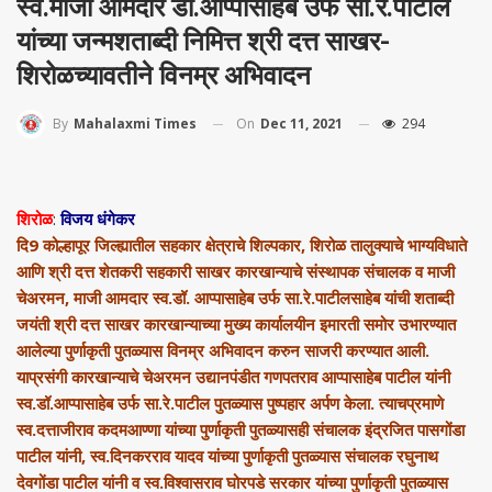
स्व.माजी आमदार डॉ.आप्पासाहेब उर्फ सा.रे.पाटील
यांच्या जन्मशताब्दी निमित्त श्री दत्त साखर-
शिरोळच्यावतीने विनम्र अभिवादन
On
Dec 11, 2021
294
By
Mahalaxmi Times
शिरोळ
:
विजय धंगेकर
दि9 कोल्हापूर जिल्ह्यातील सहकार क्षेत्राचे शिल्पकार, शिरोळ तालुक्याचे भाग्यविधाते
आणि श्री दत्त शेतकरी सहकारी साखर कारखान्याचे संस्थापक संचालक व माजी
चेअरमन, माजी आमदार स्व.डॉ. आप्पासाहेब उर्फ सा.रे.पाटीलसाहेब यांची शताब्दी
जयंती श्री दत्त साखर कारखान्याच्या मुख्य कार्यालयीन इमारती समोर उभारण्यात
आलेल्या पुर्णाकृती पुतळ्यास विनम्र अभिवादन करुन साजरी करण्यात आली.
याप्रसंगी कारखान्याचे चेअरमन उद्यानपंडीत गणपतराव आप्पासाहेब पाटील यांनी
स्व.डॉ.आप्पासाहेब उर्फ सा.रे.पाटील पुतळ्यास पुष्पहार अर्पण केला. त्याचप्रमाणे
स्व.दत्ताजीराव कदमआण्णा यांच्या पुर्णाकृती पुतळ्यासही संचालक इंद्रजित पासगोंडा
पाटील यांनी, स्व.दिनकरराव यादव यांच्या पुर्णाकृती पुतळ्यास संचालक रघुनाथ
देवगोंडा पाटील यांनी व स्व.विश्वासराव घोरपडे सरकार यांच्या पुर्णाकृती पुतळ्यास