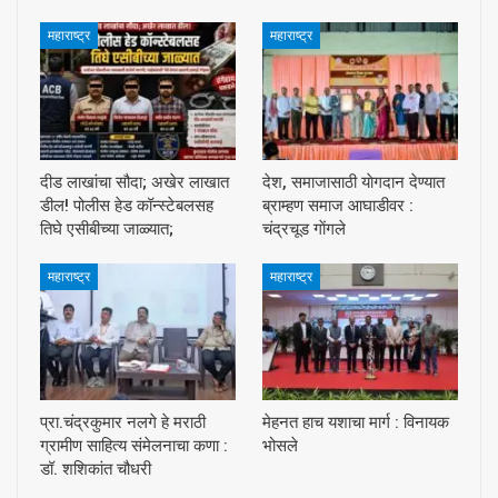
महाराष्ट्र
महाराष्ट्र
दीड लाखांचा सौदा; अखेर लाखात
देश, समाजासाठी याेगदान देण्यात
डील! पोलीस हेड कॉन्स्टेबलसह
ब्राम्हण समाज आघाडीवर :
तिघे एसीबीच्या जाळ्यात;
चंद्रचूड गाेंगले
महाराष्ट्र
महाराष्ट्र
प्रा.चंद्रकुमार नलगे हे मराठी
मेहनत हाच यशाचा मार्ग : विनायक
ग्रामीण साहित्य संमेलनाचा कणा :
भोसले
डॉ. शशिकांत चौधरी