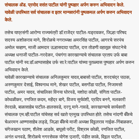
संचालक ॲड. प्रमोद वसंत पाटील यांनी पुष्पहार अर्पण करुन अभिवादन केले.
यावेळी उपस्थित सर्व संचालक व इतर मान्यवरांनी पुष्पकमल अर्पण करुन अभिवादन
केले.
तसेच याप्रसंगी आरोग्य राज्यमंत्री डॉ.राजेंद्र पाटील-यड्रावकर, जिल्हा परिषद
सदस्य अशोकराव माने, शिरोळचे नगराध्यक्ष अमरसिंह पाटील, आगरचे सरपंच
अमोल चव्हाण, माजी आमदार उल्हासदादा पाटील, दत्त तोडणी वहातूक संघटनेचे
अध्यक्ष धनाजी पाटील-नरदेकर, पंचगंगा कारखान्याचे संचालक प्रताप उर्फ बाबा
पाटील यांनी स्व.डॉ.आप्पासाहेब उर्फ सा.रे.पाटील यांच्या पुतळ्यास पुष्पहार अर्पण करुन
अभिवादन केले.
यावेळी कारखान्याचे संचालक अनिलकुमार यादव,बाबासो पाटील, शरदचंद्र पाठक,
अरुणकुमार देसाई, विश्वनाथ माने, शेखर पाटील, बसगोंडा पाटील, निजामसो
पाटील, अमर यादव, संचालिका विनया घोरपडे, यशोदा कोळी, संगिता पाटील-
कोथळीकर, रणजित कदम, महेंद्र बागे, विजय सुर्यवंशी, प्रदिप बनगे, मलकारी
तेरदाळे, बाळासाहेब पाटील-हालसवडे, दरगू माने-गावडे, कारखान्याचे कार्यकारी
संचालक एम.व्ही.पाटील यांचेसह सर्व खाते प्रमुख उपस्थित होते. तसेच नांदणी बँकेचे
चेअरमन आण्णासाहेब लड्डे, जिल्हा बँकेचे माजी अध्यक्ष विठ्ठलराव नाईक-निंबाळकर,
चंगेजखान पठाण, शैलेश आडके, बापूसो परीट, विश्राम कोळी, रणजित पाटील,
अनंत धनवडे, शिरोळचे नगरसेवक योगेश पुजारी, पंडीत काळे, विठ्ठल पाटील,