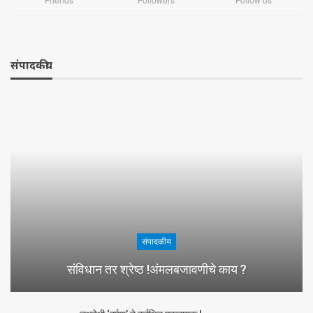
संपादकीय
संपादकीय
संविधान तर श्रेष्ठ !अंमलबजावणीचे काय ?