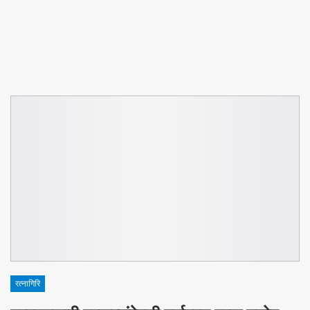
रत्नागिरि