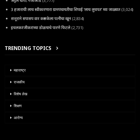
अट्टल चोरटे गजाआड
(3,777)
3 हजाराची लाच स्वीकारणारा ग्रामपंचायतीचा शिपाई ‘लाच लुचपत’ च्या जाळ्यात
(3,024)
सत्तूराने सपासप वार करून केला पत्नीचा खून
(2,834)
इचलकरंजीकरांच्या डोळयाचे पारणे फिटले
(2,731)
TRENDING TOPICS
महाराष्ट्र
राजकीय
विशेष लेख
शिक्षण
आरोग्य