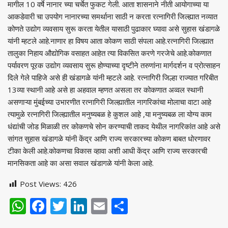
मागील 10 वर्षे नानार च्या चर्चेत फुकट गेली. आता शासनाने नीती आयोगाच्या या
आकडेवारी चा उपयोग नानारच्या समर्थाना साठी न करता रत्नागिरी जिल्ह्यात नव्यात
कोणते उद्योग व्यवसाय सुरू करता येतील यासाठी पुढाकार घ्यावा असे सुहास खंडागळे
यांनी म्हटले आहे.नाणार हा विषय आता कोकण साठी संपला आहे.रत्नागिरी जिल्ह्यात
तालुका निहाय औद्योगिक वसाहत आहेत त्या विकसित करणे गरजेचे आहे.कोकणात
पर्यावरण पूरक उद्योग व्यवसाय सुरू होण्याच्या दृष्टीने तरुणांना मार्गदर्शन व प्रोत्साहन
दिले गेले पाहिजे असे ही खंडागळे यांनी म्हटले आहे. रत्नागिरी जिल्हा राज्यात गरिबीत
13व्या स्थानी आहे असे हा अहवाल म्हणत असला तर कोकणात अव्वल स्थानी
असणाऱ्या मुंबईच्या उभारणीत रत्नागिरी जिल्ह्यातील नागरिकांचा मोलाचा वाटा आहे
त्यामुळे रत्नागिरी जिल्ह्यातील मनुष्यबळ हे कुशल आहे ,या मनुष्यबळ ला योग्य काम
धंद्यांची जोड मिळाळी तर कोकणचे सोन करण्याची ताकद येथील नागरिकांत आहे असे
सांगत सुहास खंडागळे यांनी केंद्र आणि राज्य सरकारच्या कोकण बाबत धोरणावर
टीका केली आहे.कोकणचा विकास व्हावा अशी आधी केंद्र आणि राज्य सरकारची
मानसिकता आहे का असा सवाल खंडागळे यांनी केला आहे.
Post Views:
426
WhatsApp
Facebook
Twitter
LinkedIn
Email
Share