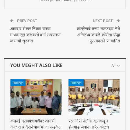
PREV POST
NEXT POST
आमदार शेखर निकम यांच्या
काॅग्रेसचे तरुण तडफदार नेते
माध्यमातून कळंबस्ते दर्गा रस्त्याच्या
अनिरुध्द कांबळे कोरोना योद्धा
कामाची सुरुवात
पुरस्काराने सन्मानित
YOU MIGHT ALSO LIKE
All
महाराष्ट्र
महाराष्ट्र
कडवई ग्रामपंचायतीवर आगामी
रत्नागिरी पोलीस दलाकडून
काळात शिंदेंसेनेचाच भगवा फडकेल
होमगार्ड जवानांना रेनकोटचे