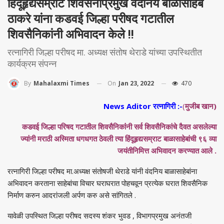
हिंदूहृद्यसम्राट शिवसेनाप्रमुख वंदनिय बाळासाहेब
ठाकरे यांना कडवई जिल्हा परीषद गटातील
शिवसैनिकांनी अभिवादन केले !!
रत्नागिरी जिल्हा परीषद मा. अध्यक्ष संतोष थेराडे यांच्या उपस्थितीत
कार्यक्रम संपन्न
On
Jan 23, 2022
470
By
Mahalaxmi Times
News Aditor रत्नागिरी :-
(
मुजीब खान)
कडवई जिल्हा परिषद गटातील शिवसैनिकांंनी सर्व शिवसैनिकांचे दैवत असलेल्या
ज्यांनी मराठी अस्मिता धगधगत ठेवली त्या हिंदूहृद्यसम्राट बाळासाहेबांची ९६ व्या
जयंतीनिमित्त अभिवादन करण्यात आले .
रत्नागिरी जिल्हा परीषद मा.अध्यक्ष संतोषजी थेराडे यांनी वंदनिय बाळासाहेबांना
अभिवादन करताना साहेबांचा विचार घराघरात पोहचवून प्रत्येक घरात शिवसैनिक
निर्माण करुन आदरांजली अर्पण करु असे सांगितले .
यावेळी उपस्थित जिल्हा परीषद सदस्य शंकर भुवड , विभागप्रमुख अनंतजी