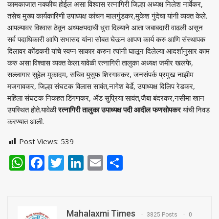
कामकाजात नक्कीच होईल असा विश्वास रत्नागिरी जिल्हा अध्यक्ष निलेश नार्वेकर,
तसेच मुख्य कार्यकारिणी उपाध्यक्ष कांचन मालगुंडकर,मुकेश गुंदेचा यांनी व्यक्त केले.
आपल्यावर विश्वास ठेवून अध्यक्षपदाची धुरा दिल्याने आता जबाबदारी वाढली असून
सर्व पदाधिकारी आणि सभासद यांना सोबत घेऊन आपण कार्य करु आणि संस्थापक
दिलावर कोंडकरी यांचे स्वप्न साकार करुन त्यांनी घालून दिलेल्या आदर्शानुसार काम
करु असा विश्वास व्यक्त केला.यावेळी रत्नागिरी तालुका अध्यक्ष जमीर खलफे,
सल्लागार सुहेल मुकादम, सचिव युसुफ शिरगावकर, जनसंपर्क प्रमुख नाझीम
मजगावकर, जिल्हा संघटक विलास सावंत,नागेश बेर्डे, उपाध्यक्ष दिलिप रेडकर,
महिला संघटक निकहत डिंगणकर, ॲड सुप्रिया सावंत,जैबा बंदरकर,नसीमा खान
उपस्थित होते.यावेळी
रत्नागिरी तालुका उपाध्यक्ष पदी आदील फणसोपकर
यांची निवड
करण्यात आली.
Post Views:
539
WhatsApp
Facebook
Twitter
LinkedIn
Email
Share
Mahalaxmi Times
3825 Posts
0