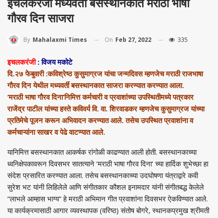
इचलकरंजी मध्यवर्ती बसस्थानकात मराठी भाषा
गौरव दिन साजरा
On
Feb 27, 2022
335
By
Mahalaxmi Times
इचलकरंजी
: विजय मकोटे
दि.२७ फेेबुवारी :कविश्रेष्ठ कुसुमाग्रज यांचा जन्मदिवस म्हणजेच मराठी राजभाषा
गौरव दिन येथील मध्यवर्ती बसस्थानकात साजरा करण्यात करण्यात आला.
‘मराठी भाषा गौरव दिना’निमित्त कर्मचारी व प्रवाशांच्या उपस्थितीमध्ये पत्रकार
राजेंद्र पाटील यांच्या हस्ते कविवर्य वि. वा. शिरवाडकर म्हणजेच कुसुमाग्रज यांच्या
प्रतिमेचे पूजन करून अभिवादन करण्यात आले. तसेच उपस्थित प्रवाशांना व
कर्मचाऱ्यांना साखर व पेढे वाटण्यात आले.
यानिमित्त बसस्थानकात आकर्षक रांगोळी काढण्यात आली होती. बसस्थानकाच्या
ध्वनिक्षेपकावरून दिवसभर सातत्याने ‘मराठी भाषा गौरव दिना’ च्या हार्दिक शुभेच्छा हा
संदेश प्रसारित करण्यात आला. तसेच बसस्थानकाच्या उदघोषणा यंत्राद्वारे कवी
सुरेश भट यांनी लिहिलेले आणि संगीतकार कौशल इनामदार यांनी संगीतबद्ध केलेले
“लाभले आम्हास भाग्य” हे मराठी अभिमान गीत प्रवाशांना दिवसभर ऐकविण्यात आले.
या कार्यक्रमासाठी आगार व्यवस्थापक (वरिष्ठ) संतोष बोगरे, स्थानकप्रमुख श्रीमती