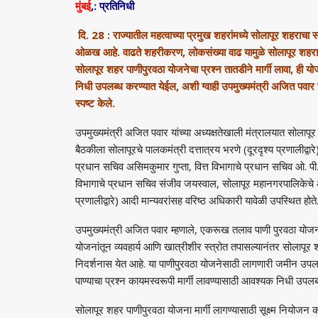
मुंबई
,: प्रतिनिधी
दि. 28 : राज्यातील महत्वाच्या प्रमुख शहरांमध्ये सोलापूर शहराचा स
ओळख आहे. वाढते शहरीकरण
,
लोकसंख्या वाढ यामुळे सोलापूर शहरा
सोलापूर शहर पाणीपुरवठा योजनेचा प्रश्न तातडीने मार्गी लावा
,
ही योज
निधी उपलब्ध करण्यात येईल
,
अशी ग्वाही उपमुख्यमंत्री अजित पवा
स्पष्ट केले.
उपमुख्यमंत्री अजित पवार यांच्या अध्यक्षतेखाली मंत्रालयात सोलापू
बैठकीला सोलापूरचे पालकमंत्री दत्तात्रय भरणे (दूरदृश्य प्रणालीद्वारे
प्रधान सचिव असिमकुमार गुप्ता
,
वित्त विभागाचे प्रधान सचिव ओ. पी. 
विभागाचे प्रधान सचिव संजीव जयस्वाल
,
सोलापूर महानगरपालिकेचे 
प्रणालीद्वारे) आदी मान्यवरांसह वरिष्ठ अधिकारी यावेळी उपस्थित होते
उपमुख्यमंत्री अजित पवार म्हणाले
,
एकरूख तलाव पाणी पुरवठा योज
योजनांतून व्यवहार्य आणि खात्रीशीर स्त्रोत तपासल्यानंतर सोलापू
निदर्शनास येत आहे. या पाणीपुरवठा योजनेसाठी लागणारी जमीन उपल
पाण्याचा प्रश्न कायमस्वरूपी मार्गी लावण्यासाठी आवश्यक निधी उपल
सोलापूर शहर पाणीपुरवठा योजना मार्गी लागण्यासाठी सूक्ष्म नियोजन 