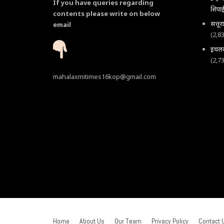
If you have queries regarding
शिपाई
contents please write on below
सत्तू
email
(2,8
इचलकर
(2,7
mahalaxmitimes16kop@gmail.com
Home
About Us
Our Team
Privacy Policy
Contact 