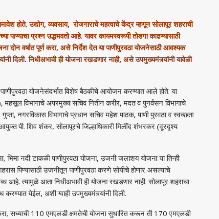
मावेश होते. उद्योग
,
व्यवसाय
,
रोजगाराचे महत्वाचे केंद्र म्हणून सोलापूर शहराची
च्या पाण्याचा प्रश्न उद्धभवतो आहे. यावर कायमस्वरूपी तोडगा काढण्यासाठी
ना दोन वर्षात पूर्ण करा
,
असे निर्देश देत या पाणीपुरवठा योजनेसाठी आवश्यक
र यांनी दिली. निधीअभावी ही योजना रखडणार नाही
,
असे उपमुख्यमंत्र्यांनी यावेळी
र पाणीपुरवठा योजनेसंदर्भात विशेष बैठकीचे आयोजन करण्यात आले होते. या
)
,
महसूल विभागाचे अपरमुख्य सचिव नितीन करीर
,
मदत व पुनर्वसन विभागाचे
गुप्ता
,
नगरविकास विभागाचे प्रधान सचिव महेश पाठक
,
पाणी पुरवठा व स्वच्छता
आयुक्त पी. शिव शंकर
,
सोलापूरचे जिल्हाधिकारी मिलींद शंभरकर (दूरदृश्य
.
ना
,
भिमा नदी टाकळी पाणीपुरवठा योजना
,
उजनी जलाशय योजना या तिन्ही
र शहरास पिण्यासाठी उजनीतून पाणीपुरवठा करणे सोयीचे होणार असल्याचे
ब्ध आहे. त्यामुळे आता निधीअभावी ही योजना रखडणार नाही. सोलापूर शहराचा
ब्ध करण्यात येईल
,
अशी ग्वाही उपमुख्यमंत्र्यांनी दिली.
करा
,
सध्याची 110 एमएलडी क्षमतेची योजना सुधारित करून ती 170 एमएलडी