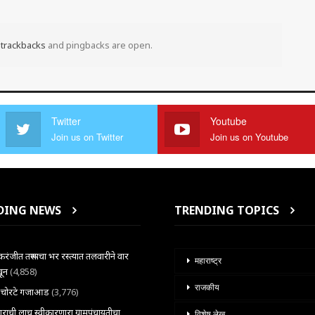
t
trackbacks
and pingbacks are open.
Twitter
Youtube
Join us on Twitter
Join us on Youtube
DING NEWS
TRENDING TOPICS
ंजीत तरूणाचा भर रस्त्यात तलवारीने वार
महाराष्ट्र
खून
(4,858)
राजकीय
ल चोरटे गजाआड
(3,776)
राची लाच स्वीकारणारा ग्रामपंचायतीचा
विशेष लेख