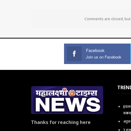
Comments are closed, bu
Facebook
Join us on Facebook
TREN
इचलकर
करून 
अट्ट
Thanks for reaching here
3 हजा