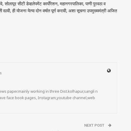
वे
,
सोलापूर सीटी डेव्हलेपमेंट कार्पोरेशन
,
महानगरपालिका
,
पाणी पुरवठा व
 द्यावी
,
ही योजना येत्या दोन वर्षात पूर्ण करावी
,
अशा सूचना उपमुख्यमंत्री अजित
s
ws paper.mainly working in three Dist.kolhapur,sangli n
 have face book pages, Instagram,youtube channel,web
NEXT POST