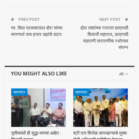
PREV POST
NEXT POST
स्व. विद्या प्रकाशलाल बोरा यांच्या
ढोल ताशांच्या गजरात छत्रपती
स्मरणार्थ पाच हजार वह्यांचे वाटप
शिवाजी महाराज, छत्रपती
महाराणी ताराराणींचा रथोत्सव
संपन्न
YOU MIGHT ALSO LIKE
All
महाराष्ट्र
महाराष्ट्र
तृतीयपंथी ही सुद्धा माणसं आहेत :
श्री दत्त शिरोळ कारखान्याचे मुख्य