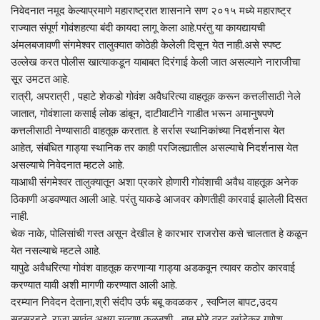
निवेदनात नमूद केल्याप्रमाणे महाराष्ट्रात शासनाने सण २०१५ मध्ये महाराष्ट्र
राज्यात संपूर्ण गोवंशहत्या बंदी कायदा लागू केला आहे.परंतु या कायद्यायची
अंमलबजावणी संगमेश्वर तालुक्यात कोठेही केलेली दिसून येत नाही.असे स्पष्ट
उल्लेख करत पोलीस खात्याकडून याबाबत दिरंगाई केली जात असल्याने नाराजीचा
सूर उमटत आहे.
रात्री, अपरात्री , पहाटे शेकडो गोवंश अवैधरित्या वाहतूक करून कत्तलीसाठी नेले
जातात, गोवंशाला कसाई लोक डांबून, दाटीवाटीने गाडीत भरून अमानुषपणे
कत्तलीसाठी नेण्यासाठी वाहतूक करतात. हे सर्रास स्थानिकांच्या निदर्शनास येत
आहेत, संबंधित गाड्या स्थानिक तर काही परजिल्ह्यातील असल्याचे निदर्शनास येत
असल्याचे निवेदनात म्हटले आहे.
याआधी संगमेश्वर तालुक्यातून अशा प्रकारे होणारी गोवंशाची अवैध वाहतूक अनेक
ठिकाणी अडवण्यात आली आहे. परंतु याकडे आजवर कोणतीही कारवाई झालेली दिसत
नाही.
चेक नाके, पोलिसांची गस्त असून देखील हे कारभार राजरोस कसे चालतात हे कळून
येत नसल्याचे म्हटले आहे.
यापुढे अवैधरित्या गोवंश वाहतूक करणाऱ्या गाड्या अडकवून त्यावर कठोर कारवाई
करण्यात यावी अशी मागणी करण्यात आली आहे.
दरम्यान निवेदन देताना,श्री संदीप उर्फ बबू कवळकर , स्वप्निल बापट,उदय
सहसरबुद्धे, राजा सावंत,अक्षय चव्हाण कळबूशी , बाबू मोरे,वरद खांडेकर,गणेश