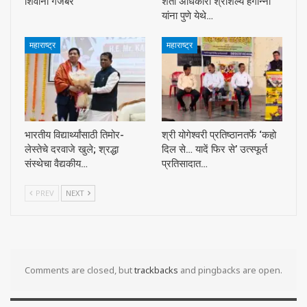
शिवानी गजबर
शेती अधिकारी श्रीशैल्य हेगान्ना
यांना पुणे येथे…
महाराष्ट्र
महाराष्ट्र
भारतीय विद्यार्थ्यांसाठी तिमोर-
श्री योगेश्वरी प्रतिष्ठानतर्फे ‘कहो
लेस्तेचे दरवाजे खुले; श्रद्धा
दिल से… यादें फिर से’ उत्स्फूर्त
संस्थेचा वैद्यकीय…
प्रतिसादात…
PREV
NEXT
Comments are closed, but
trackbacks
and pingbacks are open.