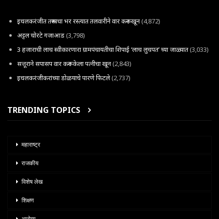
इचलकरंजीत तरूणाचा भर रस्त्यात तलवारीने वार करून खून
(4,872)
अट्टल चोरटे गजाआड
(3,798)
3 हजाराची लाच स्वीकारणारा ग्रामपंचायतीचा शिपाई ‘लाच लुचपत’ च्या जाळ्यात
(3,033)
सत्तूराने सपासप वार करून केला पत्नीचा खून
(2,843)
इचलकरंजीकरांच्या डोळयाचे पारणे फिटले
(2,737)
TRENDING TOPICS
महाराष्ट्र
राजकीय
विशेष लेख
शिक्षण