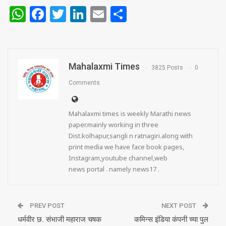
WhatsApp
Facebook
Twitter
LinkedIn
Email
Share
Mahalaxmi Times
3825 Posts
0
Comments
Mahalaxmi times is weekly Marathi news
paper.mainly working in three
Dist.kolhapur,sangli n ratnagiri.along with
print media we have face book pages,
Instagram,youtube channel,web
news portal . namely news17 .
PREV POST
NEXT POST
धर्मवीर छ. संभाजी महाराज चषक
कमिन्स इंडिया कंपनी च्या पुल