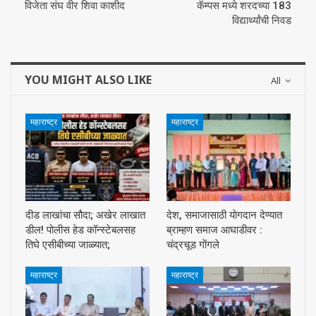
विजेता संघ वीर शिवा काशीद
कॅम्पस मध्ये शरदच्या 183
विद्यार्थ्यांची निवड
YOU MIGHT ALSO LIKE
All
महाराष्ट्र
महाराष्ट्र
दीड लाखांचा सौदा; अखेर लाखात
देश, समाजासाठी याेगदान देण्यात
डील! पोलीस हेड कॉन्स्टेबलसह
ब्राम्हण समाज आघाडीवर :
तिघे एसीबीच्या जाळ्यात;
चंद्रचूड गाेंगले
महाराष्ट्र
महाराष्ट्र