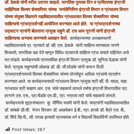
डॉ. ढेकळे यांनी वरील उदगार काढले. जागतिक पुस्तक दिन व प्रथितयश इंग्रजी
साहित्यिक विल्यम शेक्सपियर यांच्या जयंतीनिमित्त इंग्रजी विभाग व ग्रंथालय विभाग
यांच्या संयुक्त विद्यमाने महाविद्यालयातील ग्रंथालयात विल्यम शेक्सपियर यांच्या
साहित्याचे ग्रंथप्रदर्शनही आयोजित करण्यात आले होते. या ग्रंथप्रदर्शनाच्या
उद्घाटन प्रसंगी बोलताना प्रमुख पाहुणे डॉ. एस आय नुरानी यांनी इंग्रजी
साहित्याचा अभ्यास करण्याचे आवाहन केले
. कार्यक्रमाच्या अध्यक्षस्थानी
महाविद्यालयाचे प्र. प्राचार्य डॉ. व्ही. एस. ढेकळे यांनी साहित्य माणसाला जगणे
शिकवते, मानसिक बळ देते म्हणून विविध प्रकारचे साहित्य ग्रंथ वाचले पाहिजेत असे
मत मांडले. कार्यक्रमाचे प्रास्ताविक इंग्रजी विभाग प्रमुख डॉ. सुनिता वेल्हाळ यांनी
केले. प्रमुख पाहुण्यांची ओळख डॉ. डी. जी.घोडके यांनी करून दिली.
ग्रंथप्रदर्शनामध्ये विल्यम शेक्सपियर यांच्या दोनशेहून अधिक ग्रंथांचे प्रदर्शन
करण्यात आले. या कार्यक्रमासाठी ग्रंथालय विभाग प्रमुख श्री व्हीं. पी. यादव, सहा.
ग्रंथपाल श्री चव्हाण आर. एस. यांचे सहकार्य लाभले तसेच इंग्रजी विभागातील प्रा.
हरगाने एस. एस., प्रा.चेंडके एम.डी., प्रा. नम्रता ताटे यांचे सहकार्य लाभले.
कार्यक्रमाचे सूत्रसंचालन कु. पौर्णिमा स्वामी यांनी केले. याप्रसंगी महाविद्यालयातील
डॉ. कांबळे डी.सी. मेजर विरकर डॉ. आळवेकर ई.बी., प्रा. हराळे डॉ. बेंद्रे एस. बी.,
डॉ. शिंदे व्हि.पी., सौ. तराळ इत्यादी प्राध्यापक वर्ग व विद्यार्थी विद्यार्थिनी उपस्थित होते.
Post Views:
387