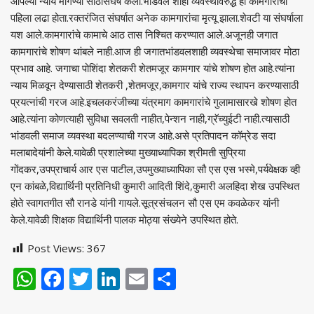
आपल्या न्याय मागण्या साठीसंघर्ष केला.भांडवल शाही व्यवस्थेविरुद्ध हा कामगारांचा
पहिला लढा होता.रक्तरंजित संघर्षात अनेक कामगारांचा मृत्यू झाला.शेवटी या संघर्षाला
यश आले.कामगारांचे कामाचे आठ तास निश्चित करण्यात आले.अजूनही जगात
कामगारांचे शोषण थांबले नाही.आज ही जगातभांडवलशाही व्यवस्थेचा समाजावर मोठा
प्रभाव आहे. जगाचा पोशिंदा शेतकरी शेतमजूर कामगार यांचे शोषण होत आहे.त्यांना
न्याय मिळवून देण्यासाठी शेतकरी ,शेतमजूर,कामगार यांचे राज्य स्थापन करण्यासाठी
प्रयत्नांची गरज आहे.इचलकरंजीच्या यंत्रमाग कामगारांचे गुलामासारखे शोषण होत
आहे.त्यांना कोणत्याही सुविधा सवलती नाहीत,पेन्शन नाही,ग्रॅच्युईटी नाही.त्यासाठी
भांडवली समाज व्यवस्था बदलण्याची गरज आहे.असे प्रतिपादन कॉम्रेड सदा
मलाबादेयांनी केले.यावेळी प्रशालेच्या मुख्याध्यापिका श्रीमती सुप्रिया
गोंदकर,उपप्राचार्य आर एस पाटील,उपमुख्याध्यापिका सौ एस एस भस्मे,पर्यवेक्षक व्ही
एन कांबळे,विद्यार्थिनी प्रतिनिधी कुमारी आदिती शिंदे,कुमारी अलहिदा शेख उपस्थित
होते स्वागतगीत सौ रानडे यांनी गायले.सूत्रसंचलन सौ एस एम कवळेकर यांनी
केले.यावेळी शिक्षक विद्यार्थिनी पालक मोठ्या संख्येने उपस्थित होते.
Post Views:
367
WhatsApp
Facebook
Twitter
LinkedIn
Email
Share