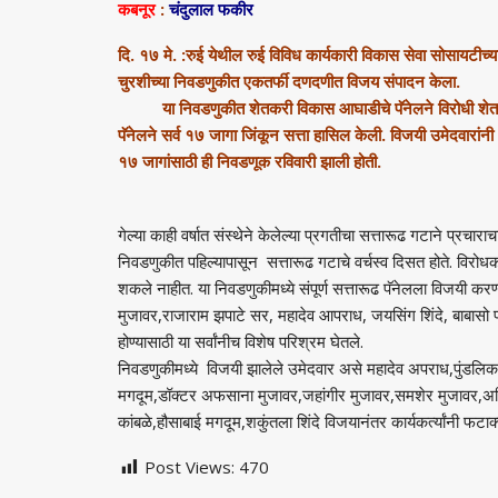
कबनूर
:
चंदुलाल फकीर
दि. १७ मे. :रुई येथील रुई विविध कार्यकारी विकास सेवा सोसायटीच्
चुरशीच्या निवडणुकीत एकतर्फी दणदणीत विजय संपादन केला.
या निवडणुकीत शेतकरी विकास आघाडीचे पॅनेलने विरोधी शेतकरी 
पॅनेलने सर्व १७ जागा जिंकून सत्ता हासिल केली. विजयी उमेदवारांन
१७ जागांसाठी ही निवडणूक रविवारी झाली होती.
गेल्या काही वर्षात संस्थेने केलेल्या प्रगतीचा सत्तारूढ गटाने प्रचाराच
निवडणुकीत पहिल्यापासून सत्तारूढ गटाचे वर्चस्व दिसत होते. विरोधका
शकले नाहीत. या निवडणुकीमध्ये संपूर्ण सत्तारूढ पॅनेलला विजयी 
मुजावर,राजाराम झपाटे सर, महादेव आपराध, जयसिंग शिंदे, बाबासो
होण्यासाठी या सर्वांनीच विशेष परिश्रम घेतले.
निवडणुकीमध्ये विजयी झालेले उमेदवार असे महादेव अपराध,पुंडलिक
मगदूम,डॉक्टर अफसाना मुजावर,जहांगीर मुजावर,समशेर मुजावर,अनिल 
कांबळे,हौसाबाई मगदूम,शकुंतला शिंदे विजयानंतर कार्यकर्त्यांनी
Post Views:
470