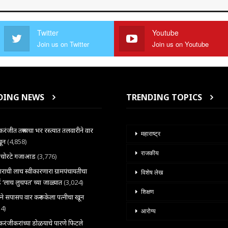
Twitter
Youtube
Join us on Twitter
Join us on Youtube
DING NEWS
TRENDING TOPICS
ंजीत तरूणाचा भर रस्त्यात तलवारीने वार
महाराष्ट्र
खून
(4,858)
राजकीय
ल चोरटे गजाआड
(3,776)
राची लाच स्वीकारणारा ग्रामपंचायतीचा
विशेष लेख
 ‘लाच लुचपत’ च्या जाळ्यात
(3,024)
शिक्षण
राने सपासप वार करून केला पत्नीचा खून
34)
आरोग्य
ंजीकरांच्या डोळयाचे पारणे फिटले