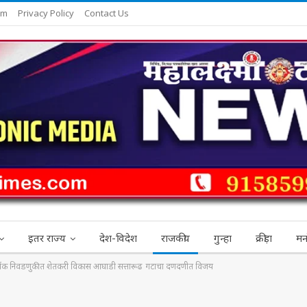
am
Privacy Policy
Contact Us
इतर राज्य
देश-विदेश
राजकीय
गुन्हा
क्रीड़ा
मन
चवार्षिक निवडणुकीत शेतकरी विकास आघाडी सत्तारूढ गटाचा दणदणीत विजय