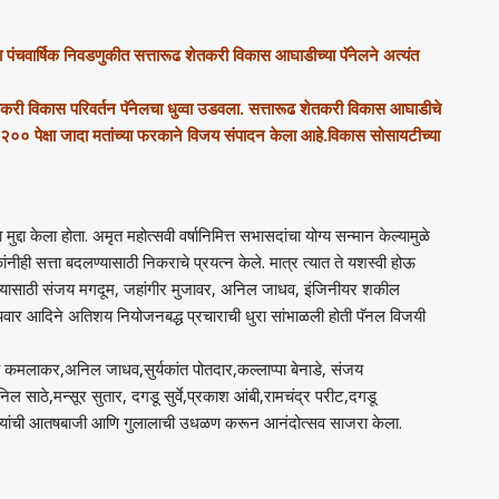
या पंचवार्षिक निवडणुकीत सत्तारूढ शेतकरी विकास आघाडीच्या पॅनेलने अत्यंत
विकास परिवर्तन पॅनेलचा धुव्वा उडवला. सत्तारूढ शेतकरी विकास आघाडीचे
ी २०० पेक्षा जादा मतांच्या फरकाने विजय संपादन केला आहे.विकास सोसायटीच्या
ा मुद्दा केला होता. अमृत महोत्सवी वर्षानिमित्त सभासदांचा योग्य सन्मान केल्यामुळे
ंनीही सत्ता बदलण्यासाठी निकराचे प्रयत्न केले. मात्र त्यात ते यशस्वी होऊ
करण्यासाठी संजय मगदूम, जहांगीर मुजावर, अनिल जाधव, इंजिनीयर शकील
 पवार आदिने अतिशय नियोजनबद्ध प्रचाराची धुरा सांभाळली होती पॅनल विजयी
 कमलाकर,अनिल जाधव,सुर्यकांत पोतदार,कल्लाप्पा बेनाडे, संजय
साठे,मन्सूर सुतार, दगडू सुर्वे,प्रकाश आंबी,रामचंद्र परीट,दगडू
 फटाक्यांची आतषबाजी आणि गुलालाची उधळण करून आनंदोत्सव साजरा केला.