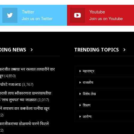
Twitter
Youtube
Join us on Twitter
Join us on Youtube
DING NEWS
TRENDING TOPICS
ंजीत तरूणाचा भर रस्त्यात तलवारीने वार
महाराष्ट्र
खून
(4,850)
राजकीय
ल चोरटे गजाआड
(3,767)
राची लाच स्वीकारणारा ग्रामपंचायतीचा
विशेष लेख
 ‘लाच लुचपत’ च्या जाळ्यात
(3,017)
शिक्षण
राने सपासप वार करून केला पत्नीचा खून
22)
आरोग्य
ंजीकरांच्या डोळयाचे पारणे फिटले
22)