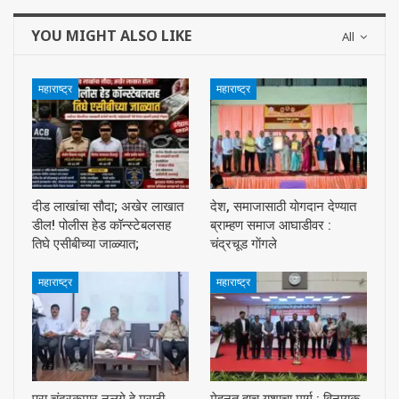
YOU MIGHT ALSO LIKE
All
महाराष्ट्र
महाराष्ट्र
दीड लाखांचा सौदा; अखेर लाखात
देश, समाजासाठी याेगदान देण्यात
डील! पोलीस हेड कॉन्स्टेबलसह
ब्राम्हण समाज आघाडीवर :
तिघे एसीबीच्या जाळ्यात;
चंद्रचूड गाेंगले
महाराष्ट्र
महाराष्ट्र
प्रा.चंद्रकुमार नलगे हे मराठी
मेहनत हाच यशाचा मार्ग : विनायक