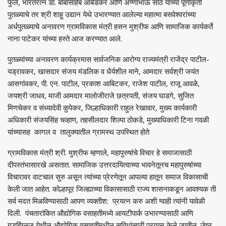
फुले, भारतरत्न डॉ. बाबासाहेब आंबेडकर आणि अण्णाभाऊ साठे यांच्या पूर्णाकृती
पुतळ्याचे तर श्री शाहू उद्यान येथे उभारण्यात आलेल्या महात्मा बसवेश्वरांच्या
अर्धपुतळ्याचे अनावरण ग्रामविकास मंत्री हसन मुश्रीफ आणि सामाजिक कार्यकर्ते
नाना पाटेकर यांच्या हस्ते आज करण्यात आले.
पुतळ्यांच्या अनावरण कार्यक्रमास सार्वजनिक आरोग्य राज्यमंत्री राजेंद्र पाटील-
यड्रावकर, खासदार संजय मंडलिक व धैर्यशील माने, आमदार सर्वश्री जयंत
आसगांवकर, पी. एन. पाटील, प्रकाश आबिटकर, राजेश पाटील, राजू आवळे,
जयश्री जाधव, माजी आमदार मालोजीराजे छत्रपती, संजय घाडगे, सुजित
मिणचेकर व संध्यादेवी कुपेकर, जिल्हाधिकारी राहुल रेखावार, मुख्य कार्यकारी
अधिकारी संजयसिंह चव्हाण, तहसीलदार शिल्पा ठोकडे, मुख्याधिकारी टिना गवळी
यांच्यासह कागल व तालुक्यातील ग्रामस्थ उपस्थित होते
ग्रामविकास मंत्री श्री. मुश्रीफ म्हणाले, महापुरुषांचे विचार हे समाजासाठी
दीपस्तंभासारखे असतात. सामाजिक उत्तरदायित्वाच्या भावनेतूनच महापुरुषांच्या
विचारावर वाटचाल सुरु असून त्यांच्या प्रेरणेतून आपल्या हातून समाज विकासाची
केली जात आहेत. कोल्हापूर जिल्ह्याच्या विकासासाठी राज्य शासनाकडून आवश्यक ती
सर्व मदत मिळविण्यासाठी आपण व्यक्तीश: प्रयत्न करु अशी ग्वाही त्यांनी यावेळी
दिली. पंचतारांकित औद्योगिक वसाहतीमध्ये आयटीपार्क उभारण्यासाठी आणि
गडहिंग्लज येथील औद्योगिक वसाहतीमधील सुविधांसाठी प्रयत्न केले जातील. जेष्ठ