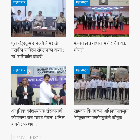
महाराष्ट्र
महाराष्ट्र
प्रा.चंद्रकुमार नलगे हे मराठी
मेहनत हाच यशाचा मार्ग : विनायक
ग्रामीण साहित्य संमेलनाचा कणा :
भोसले
डॉ. शशिकांत चौधरी
महाराष्ट्र
महाराष्ट्र
आधुनिक कौशल्यांसह संस्कारांची
सहकार विभागाच्या अधिकाऱ्यांकडून
जोपासना हाच ‘शरद पॅटर्न’ अनिल
‘गोकुळ’च्या कार्यपद्धतीचे कौतुक
बागणे : प्रथम…
PREV
NEXT