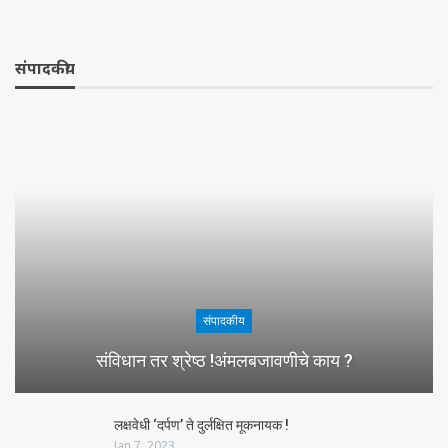
संपादकीय
संपादकीय
संविधान तर श्रेष्ठ !अंमलबजावणीचे काय ?
लक्षवेधी ‘दर्पण’ ते दुर्लक्षित मूकनायक !
Jan 7, 2023