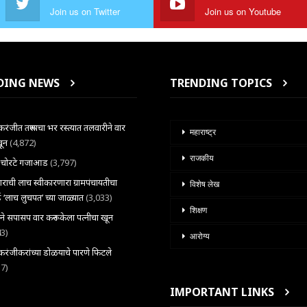
Join us on Twitter
Join us on Youtube
DING NEWS
TRENDING TOPICS
ंजीत तरूणाचा भर रस्त्यात तलवारीने वार
महाराष्ट्र
खून
(4,872)
राजकीय
ल चोरटे गजाआड
(3,797)
राची लाच स्वीकारणारा ग्रामपंचायतीचा
विशेष लेख
 ‘लाच लुचपत’ च्या जाळ्यात
(3,033)
शिक्षण
राने सपासप वार करून केला पत्नीचा खून
43)
आरोग्य
ंजीकरांच्या डोळयाचे पारणे फिटले
37)
IMPORTANT LINKS