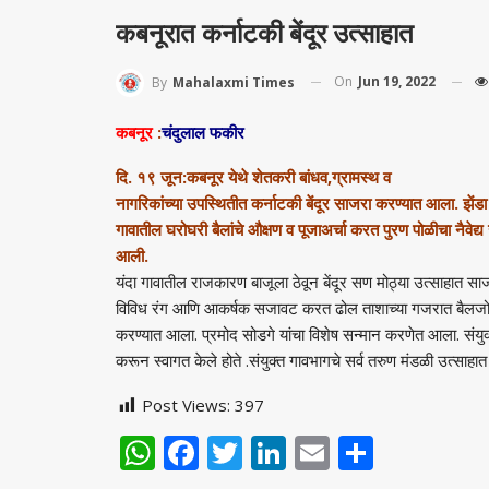
कबनूरात कर्नाटकी बेंदूर उत्साहात
On
Jun 19, 2022
By
Mahalaxmi Times
कबनूर
:
चंदुलाल फकीर
दि. १९ जून:कबनूर येथे शेतकरी बांधव,ग्रामस्थ व
नागरिकांच्या उपस्थितीत कर्नाटकी बेंदूर साजरा करण्यात आला. झेंडा
गावातील घरोघरी बैलांचे औक्षण व पूजाअर्चा करत पुरण पोळीचा नैव
आली.
यंदा गावातील राजकारण बाजूला ठेवून बेंदूर सण मोठ्या उत्साहात साज
विविध रंग आणि आकर्षक सजावट करत ढोल ताशाच्या गजरात बैलजोडीची
करण्यात आला. प्रमोद सोडगे यांचा विशेष सन्मान करणेत आला. संयुक
करून स्वागत केले होते .संयुक्त गावभागचे सर्व तरुण मंडळी उत्साहा
Post Views:
397
WhatsApp
Facebook
Twitter
LinkedIn
Email
Share