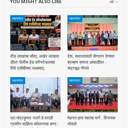
YOU MIGHT ALSO LIKE
All
महाराष्ट्र
महाराष्ट्र
दीड लाखांचा सौदा; अखेर लाखात
देश, समाजासाठी याेगदान देण्यात
डील! पोलीस हेड कॉन्स्टेबलसह
ब्राम्हण समाज आघाडीवर :
तिघे एसीबीच्या जाळ्यात;
चंद्रचूड गाेंगले
महाराष्ट्र
महाराष्ट्र
प्रा.चंद्रकुमार नलगे हे मराठी
मेहनत हाच यशाचा मार्ग : विनायक
ग्रामीण साहित्य संमेलनाचा कणा :
भोसले