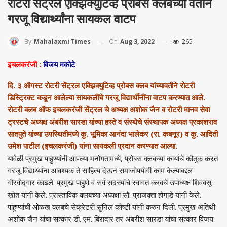
रोटरी सेंट्रल एक्झिक्युटिव्ह प्रोबस क्लबच्या वतीने
गरजू विद्यार्थ्यांना सायकल वाटप
On
Aug 3, 2022
265
By
Mahalaxmi Times
इचलकरंजी
:
विजय मकोटे
दि. ३ ऑगस्ट रोटरी सेंट्रल एक्झिक्युटिव्ह प्रोबस क्लब यांच्यावतीने रोटरी
डिस्ट्रिक्ट कडून आलेल्या सायकलींचे गरजू विद्यार्थीनींना वाटप करण्यात आले.
रोटरी क्लब ऑफ इचलकरंजी सेंट्रल चे अध्यक्ष अशोक जैन व रोटरी मानव सेवा
ट्रस्टचे अध्यक्ष अंबरीश सारडा यांच्या हस्ते व संस्थेचे संस्थापक अध्यक्ष प्रकाशराव
सातपुते यांच्या उपस्थितीमध्ये कु. भूमिका आनंदा भालेकर (रा. कबनूर) व कु. आदिती
उमेश पाटील (इचलकरंजी) यांना सायकली प्रदान करण्यात आल्या.
यावेळी प्रमुख पाहुण्यांनी आपल्या मनोगतामध्ये, प्रोबस क्लबच्या कार्याचे कौतुक करत
गरजू विद्यार्थ्यांना आवश्यक ते साहित्य देऊन समाजोपयोगी काम केल्याबद्दल
गौरवोद्गार काढले. प्रमुख पाहुणे व सर्व सदस्यांचे स्वागत क्लबचे उपाध्यक्ष शिवबसू
खोत यांनी केले. प्रास्ताविक क्लबच्या अध्यक्षा सौ. प्राजक्ता होगाडे यांनी केले.
पाहुण्यांची ओळख क्लबचे सेक्रेटरी सुनिल कोष्टी यांनी करुन दिली. प्रमुख अतिथी
अशोक जैन यांचा सत्कार डी. एम. बिरादार तर अंबरीश सारडा यांचा सत्कार विजय