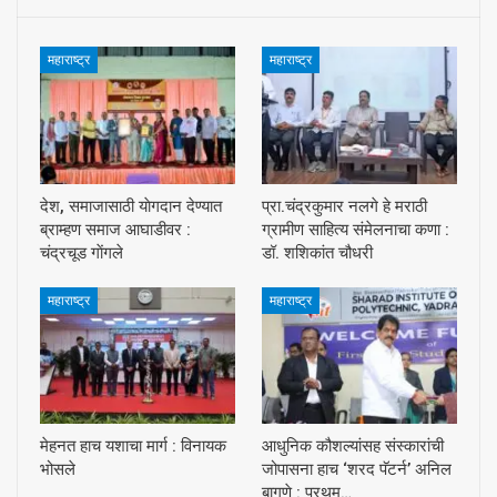
महाराष्ट्र
महाराष्ट्र
देश, समाजासाठी याेगदान देण्यात
प्रा.चंद्रकुमार नलगे हे मराठी
ब्राम्हण समाज आघाडीवर :
ग्रामीण साहित्य संमेलनाचा कणा :
चंद्रचूड गाेंगले
डॉ. शशिकांत चौधरी
महाराष्ट्र
महाराष्ट्र
मेहनत हाच यशाचा मार्ग : विनायक
आधुनिक कौशल्यांसह संस्कारांची
भोसले
जोपासना हाच ‘शरद पॅटर्न’ अनिल
बागणे : प्रथम…