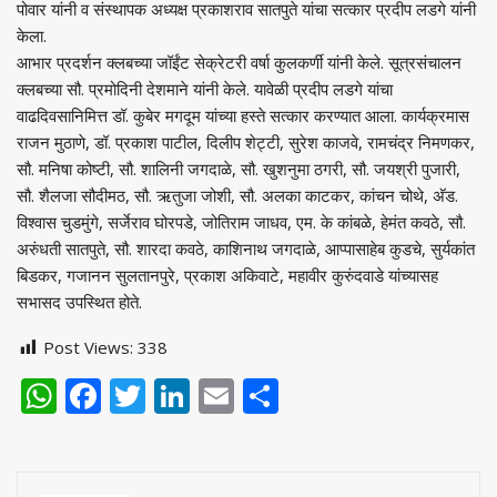
पोवार यांनी व संस्थापक अध्यक्ष प्रकाशराव सातपुते यांचा सत्कार प्रदीप लडगे यांनी
केला.
आभार प्रदर्शन क्लबच्या जॉईंट सेक्रेटरी वर्षा कुलकर्णी यांनी केले. सूत्रसंचालन
क्लबच्या सौ. प्रमोदिनी देशमाने यांनी केले. यावेळी प्रदीप लडगे यांचा
वाढदिवसानिमित्त डॉ. कुबेर मगदूम यांच्या हस्ते सत्कार करण्यात आला. कार्यक्रमास
राजन मुठाणे, डॉ. प्रकाश पाटील, दिलीप शेट्टी, सुरेश काजवे, रामचंद्र निमणकर,
सौ. मनिषा कोष्टी, सौ. शालिनी जगदाळे, सौ. खुशनुमा ठगरी, सौ. जयश्री पुजारी,
सौ. शैलजा सौदीमठ, सौ. ऋतुजा जोशी, सौ. अलका काटकर, कांचन चोथे, अ‍ॅड.
विश्‍वास चुडमुंगे, सर्जेराव घोरपडे, जोतिराम जाधव, एम. के कांबळे, हेमंत कवठे, सौ.
अरुंधती सातपुते, सौ. शारदा कवठे, काशिनाथ जगदाळे, आप्पासाहेब कुडचे, सुर्यकांत
बिडकर, गजानन सुलतानपुरे, प्रकाश अकिवाटे, महावीर कुरुंदवाडे यांच्यासह
सभासद उपस्थित होते.
Post Views:
338
WhatsApp
Facebook
Twitter
LinkedIn
Email
Share