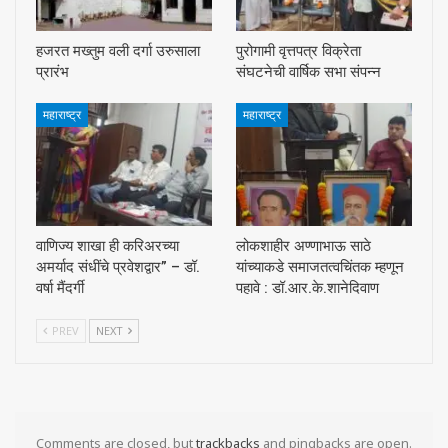
हजरत मख्तुम वली दर्गा उरुसाला
पुरोगामी वृत्तपत्र विक्रेता
प्रारंभ
संघटनेची वार्षिक सभा संपन्न
महाराष्ट्र
महाराष्ट्र
वाणिज्य शाखा ही करिअरच्या
लोकशाहीर अण्णाभाऊ साठे
अमर्याद संधींचे प्रवेशद्वार” – डॉ.
यांच्याकडे समाजतत्वचिंतक म्हणून
वर्षा मैंदर्गी
पहावे : डॉ.आर.के.शानेदिवाण
PREV
NEXT
Comments are closed, but
trackbacks
and pingbacks are open.