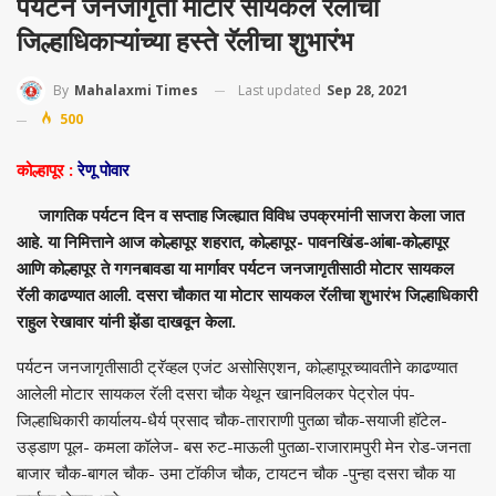
पर्यटन जनजागृती मोटार सायकल रॅलीचा
जिल्हाधिकाऱ्यांच्या हस्ते रॅलीचा शुभारंभ
Last updated
Sep 28, 2021
By
Mahalaxmi Times
500
कोल्हापूर :
रेणू पोवार
जागतिक पर्यटन दिन व सप्ताह जिल्ह्यात विविध उपक्रमांनी साजरा केला जात
आहे. या निमित्ताने आज कोल्हापूर शहरात, कोल्हापूर- पावनखिंड-आंबा-कोल्हापूर
आणि कोल्हापूर ते गगनबावडा या मार्गावर पर्यटन जनजागृतीसाठी मोटार सायकल
रॅली काढण्यात आली. दसरा चौकात या मोटार सायकल रॅलीचा शुभारंभ जिल्हाधिकारी
राहुल रेखावार यांनी झेंडा दाखवून केला.
पर्यटन जनजागृतीसाठी ट्रॅव्हल एजंट असोसिएशन, कोल्हापूरच्यावतीने काढण्यात
आलेली मोटार सायकल रॅली दसरा चौक येथून खानविलकर पेट्रोल पंप-
जिल्हाधिकारी कार्यालय-धैर्य प्रसाद चौक-ताराराणी पुतळा चौक-सयाजी हॉटेल-
उड्डाण पूल- कमला कॉलेज- बस रुट-माऊली पुतळा-राजारामपुरी मेन रोड-जनता
बाजार चौक-बागल चौक- उमा टॉकीज चौक, टायटन चौक -पुन्हा दसरा चौक या