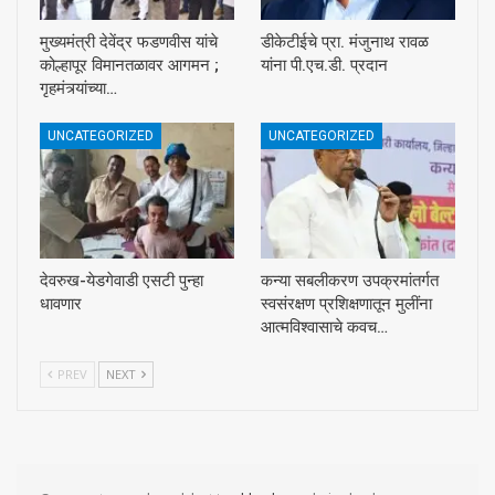
मुख्यमंत्री देवेंद्र फडणवीस यांचे
डीकेटीईचे प्रा. मंजुनाथ रावळ
कोल्हापूर विमानतळावर आगमन ;
यांना पी.एच.डी. प्रदान
गृहमंत्र्यांच्या…
UNCATEGORIZED
UNCATEGORIZED
देवरुख-येडगेवाडी एसटी पुन्हा
कन्या सबलीकरण उपक्रमांतर्गत
धावणार
स्वसंरक्षण प्रशिक्षणातून मुलींना
आत्मविश्वासाचे कवच…
PREV
NEXT