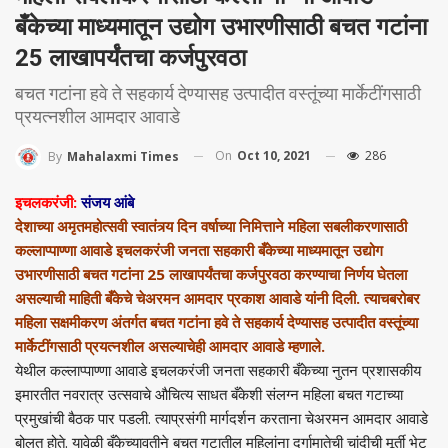
बँकेच्या माध्यमातून उद्योग उभारणीसाठी बचत गटांना
25 लाखापर्यंतचा कर्जपुरवठा
बचत गटांना हवे ते सहकार्य देण्यासह उत्पादीत वस्तूंच्या मार्केटींगसाठी
प्रयत्नशील आमदार आवाडे
On
Oct 10, 2021
286
By
Mahalaxmi Times
इचलकरंजी:
संजय आंबे
देशाच्या अमृतमहोत्सवी स्वातंत्र्य दिन वर्षाच्या निमित्ताने महिला सबलीकरणासाठी
कल्लाप्पाण्णा आवाडे इचलकरंजी जनता सहकारी बँकेच्या माध्यमातून उद्योग
उभारणीसाठी बचत गटांना 25 लाखापर्यंतचा कर्जपुरवठा करण्याचा निर्णय घेतला
असल्याची माहिती बँकेचे चेअरमन आमदार प्रकाश आवाडे यांनी दिली. त्याचबरोबर
महिला सक्षमीकरण अंतर्गत बचत गटांना हवे ते सहकार्य देण्यासह उत्पादीत वस्तूंच्या
मार्केटींगसाठी प्रयत्नशील असल्याचेही आमदार आवाडे म्हणाले.
येथील कल्लाप्पाण्णा आवाडे इचलकरंजी जनता सहकारी बँकेच्या नुतन प्रशासकीय
इमारतीत नवरात्र उत्सवाचे औचित्य साधत बँकेशी संलग्न महिला बचत गटाच्या
प्रमुखांची बैठक पार पडली. त्याप्रसंगी मार्गदर्शन करताना चेअरमन आमदार आवाडे
बोलत होते. यावेळी बँकेच्यावतीने बचत गटातील महिलांना दुर्गामातेची चांदीची मूर्ती भेट