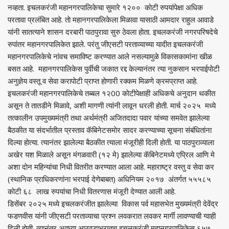
नव्हता. इचलकरंजी महानगरपालिकेचा सुमारे १२०० काेटी रुपयांपेक्षा अधिक
परतावा प्रलंबित आहे. ताे महानगरपालिकेला मिळावा यासाठी आमदार राहुल आवाडे
यांनी सातत्याने शासन दरबारी पाठपुरावा सुरु ठेवला हाेता. इचलकरंजी नगरपरिषदेचे
रुपांतर महानगरपालिकेत झाले. परंतु जीएसटी परताव्याच्या यादीत इचलकरंजी
महानगरपालिकेचे नांवच समाविष्ट करण्यात आले नसल्यामुळे विकासकामांना खीळ
बसत आहे. महानगरपालिकेस पुर्वीची जकात रद्द केल्यानंतर त्या नुकसान भरपाईपाेटी
अनुज्ञेय वस्तू व सेवा करापाेटी प्राप्त हाेणारी रक्कम मिळणे क्रमप्राप्त आहे.
इचलकरंजी महानगरपालिकेचे तब्बल १२00 काेटीपेक्षाही अधिकचे अनुदान थकीत
असून ते तातडीने मिळावे, अशी मागणी त्यांनी लावून धरली हाेती. मार्च २०२५ मध्ये
तत्कालीन उपमुख्यमंत्री तथा अर्थमंत्री अजितदादा पवार यांच्या समवेत झालेल्या
बैठकीत या संदर्भातील प्रस्ताव कॅबिनेटसमाेर सादर करण्याच्या सूचना संबंधितांना
दिल्या हाेत्या. त्यानंतर झालेल्या बैठकीत त्याला मंजूरीही दिली हाेती. या पाठपुराव्याला
अखेर यश मिळाले असून मंगळवारी (१२ मे) झालेल्या कॅबिनेटमध्ये एप्रिल आणि मे
अशा दाेन महिन्यांचा निधी वितरीत करण्यात आला आहे. महाराष्ट्र वस्तु व सेवा कर
(स्थानिक प्राधिकरणांना भरपाई देणेबाबत) अधिनियम २०१७ अंतर्गत ५५५८५
काेटी ६८ लाख रुपयांचा निधी वितरणास मंजूरी देण्यात आली आहे.
डिसेंबर २०२५ मध्ये इचलकरंजीत झालेल्या विकास पर्व महासभेत मुख्यमंत्री देवेंद्र
फडणवीस यांनी जीएसटी परताव्याचा प्रश्न लवकरात लवकर मार्गी लावण्याची ग्वाही
दिली हाेती. त्यानंतर अवघ्या आठवडाभरातच इचलकरंजी महानगरपालिकेस ६५७