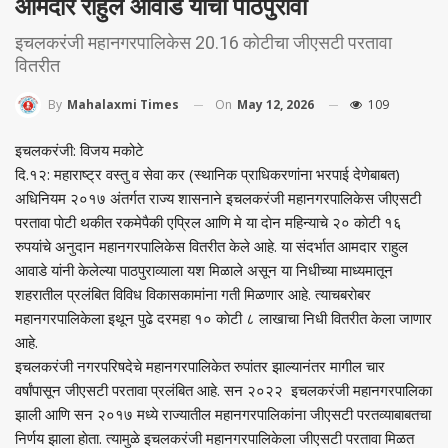
आमदार राहुल आवाडे यांचा पाठपुरावा
इचलकरंजी महानगरपालिकेस 20.16 काेटीचा जीएसटी परतावा
वितरीत
On
May 12, 2026
109
By
Mahalaxmi Times
इचलकरंजी: विजय मकोटे
दि.१२: महाराष्ट्र वस्तु व सेवा कर (स्थानिक प्राधिकरणांना भरपाई देणेबाबत)
अधिनियम २०१७ अंतर्गत राज्य शासनाने इचलकरंजी महानगरपालिकेस जीएसटी
परतावा पाेटी थकीत रकमेपैकी एप्रिल आणि मे या दाेन महिन्याचे २० काेटी १६
रुपयांचे अनुदान महानगरपालिकेस वितरीत केले आहे. या संदर्भात आमदार राहुल
आवाडे यांनी केलेल्या पाठपुराव्याला यश मिळाले असून या निधीच्या माध्यमातून
शहरातील प्रलंबित विविध विकासकामांना गती मिळणार आहे. त्याचबराेबर
महानगरपालिकेला इथून पुढे दरमहा १० काेटी ८ लाखाचा निधी वितरीत केला जाणार
आहे.
इचलकरंजी नगरपरिषदेचे महानगरपालिकेत रुपांतर झाल्यानंतर मागील चार
वर्षांपासून जीएसटी परतावा प्रलंबित आहे. सन २०२२ इचलकरंजी महानगरपालिका
झाली आणि सन २०१७ मध्ये राज्यातील महानगरपालिकांना जीएसटी परतव्याबाबतचा
निर्णय झाला हाेता. त्यामुळे इचलकरंजी महानगरपालिकेला जीएसटी परतावा मिळत