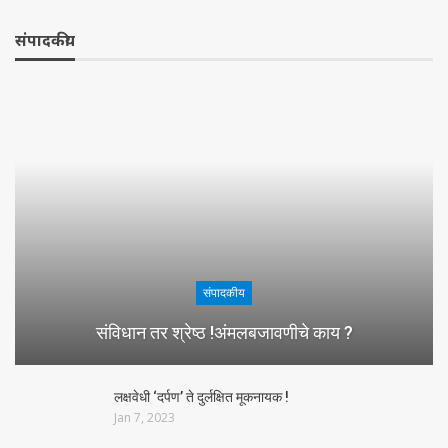
संपादकीय
संपादकीय
संविधान तर श्रेष्ठ !अंमलबजावणीचे काय ?
लक्षवेधी ‘दर्पण’ ते दुर्लक्षित मूकनायक !
Jan 7, 2023