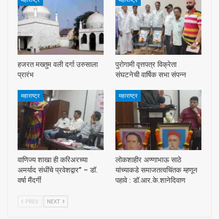
महाराष्ट्र
महाराष्ट्र
हजरत मख्तुम वली दर्गा उरुसाला
पुरोगामी वृत्तपत्र विक्रेता
प्रारंभ
संघटनेची वार्षिक सभा संपन्न
महाराष्ट्र
महाराष्ट्र
वाणिज्य शाखा ही करिअरच्या
लोकशाहीर अण्णाभाऊ साठे
अमर्याद संधींचे प्रवेशद्वार” – डॉ.
यांच्याकडे समाजतत्वचिंतक म्हणून
वर्षा मैंदर्गी
पहावे : डॉ.आर.के.शानेदिवाण
PREV
NEXT