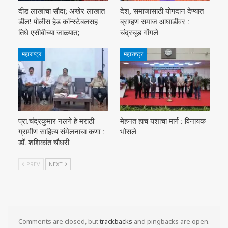
दीड लाखांचा सौदा; अखेर लाखात
देश, समाजासाठी याेगदान देण्यात
डील! पोलीस हेड कॉन्स्टेबलसह
ब्राम्हण समाज आघाडीवर :
तिघे एसीबीच्या जाळ्यात;
चंद्रचूड गाेंगले
महाराष्ट्र
महाराष्ट्र
प्रा.चंद्रकुमार नलगे हे मराठी
मेहनत हाच यशाचा मार्ग : विनायक
ग्रामीण साहित्य संमेलनाचा कणा :
भोसले
डॉ. शशिकांत चौधरी
PREV
NEXT
Comments are closed, but
trackbacks
and pingbacks are open.