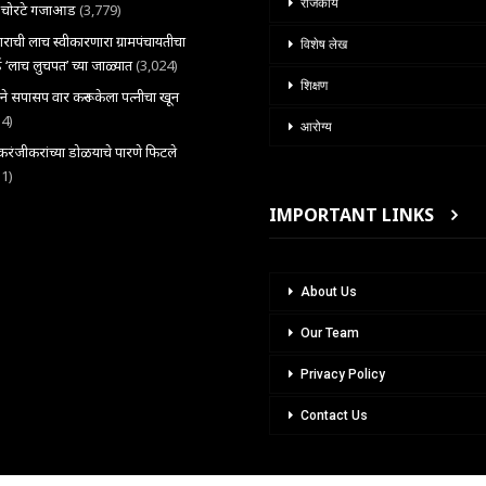
राजकीय
ल चोरटे गजाआड
(3,779)
राची लाच स्वीकारणारा ग्रामपंचायतीचा
विशेष लेख
 ‘लाच लुचपत’ च्या जाळ्यात
(3,024)
शिक्षण
राने सपासप वार करून केला पत्नीचा खून
34)
आरोग्य
ंजीकरांच्या डोळयाचे पारणे फिटले
31)
IMPORTANT LINKS
About Us
Our Team
Privacy Policy
Contact Us