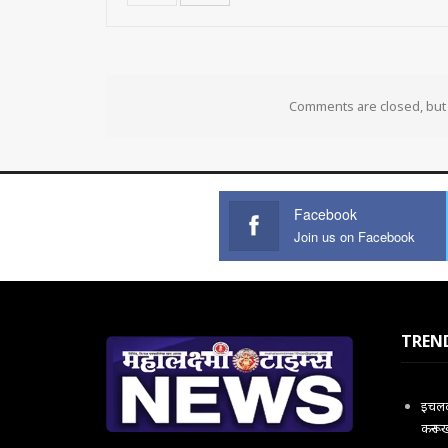
Comments are closed, bu
Facebook
Join us on Facebook
TREN
इचलकर
करून 