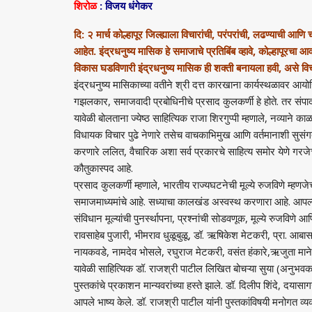
शिरोळ
: विजय धंगेकर
दि: २ मार्च कोल्हापूर जिल्ह्याला विचारांची, परंपरांची, लढण्याची आणि
आहेत. इंद्रधनुष्य मासिक हे समाजाचे प्रतिबिंब व्हावे, कोल्हापूर
विकास घडविणारी इंद्रधनुष्य मासिक ही शक्ती बनायला हवी, असे विचार ज
इंद्रधनुष्य मासिकाच्या वतीने श्री दत्त कारखाना कार्यस्थळावर आयोजि
गझलकार, समाजवादी प्रबोधिनीचे प्रसाद कुलकर्णी हे होते. तर संपा
यावेळी बोलताना ज्येष्ठ साहित्यिक राजा शिरगुप्पी म्हणाले, नव्याने क
विधायक विचार पुढे नेणारे तसेच वाचकाभिमुख आणि वर्तमानाशी सुसंगत,
करणारे ललित, वैचारिक अशा सर्व प्रकारचे साहित्य समोर येणे गरजेच
कौतुकास्पद आहे.
प्रसाद कुलकर्णी म्हणाले, भारतीय राज्यघटनेची मूल्ये रुजविणे म्हणजेच
समाजमाध्यमांचे आहे. सध्याचा कालखंड अस्वस्थ करणारा आहे. आपल्य
संविधान मूल्यांची पुनर्स्थापना, प्रश्नांची सोडवणूक, मूल्ये रुजविणे आण
रावसाहेब पुजारी, भीमराव धुळूबुळू, डॉ. ऋषिकेश मेटकरी, प्रा. आबासाह
नायकवडे, नामदेव भोसले, रघुराज मेटकरी, वसंत हंकारे,ऋजुता माने
यावेळी साहित्यिक डॉ. राजश्री पाटील लिखित बोचऱ्या सुया (अनुभ
पुस्तकांचे प्रकाशन मान्यवरांच्या हस्ते झाले. डॉ. दिलीप शिंदे, दयास
आपले भाष्य केले. डॉ. राजश्री पाटील यांनी पुस्तकांविषयी मनोगत व्यक