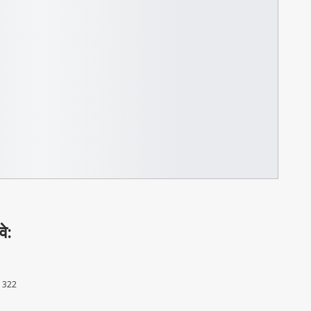
वे:
322