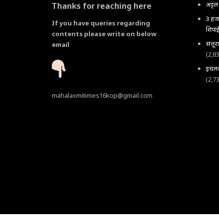
अट्ट
Thanks for reaching here
3 हजा
If you have queries regarding
शिपाई
contents please write on below
सत्तू
email
(2,8
इचलकर
(2,7
mahalaxmitimes16kop@gmail.com