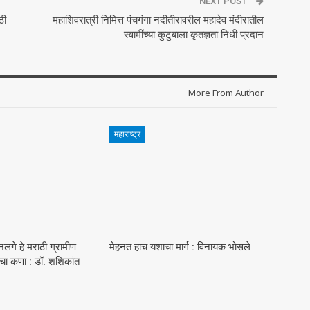
NEXT POST
ठी
महाशिवरात्री निमित्त पंचगंगा नदीतीरावरील महादेव मंदीरातील
स्वामींच्या कुटुंबाला कृतज्ञता निधी प्रदान
More From Author
महाराष्ट्र
 नलगे हे मराठी ग्रामीण
मेहनत हाच यशाचा मार्ग : विनायक भोसले
ाचा कणा : डॉ. शशिकांत