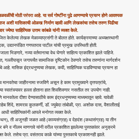
 चळवळींची मोठी परंपरा आहे. या सर्व गोष्टींना पुढे आणण्याचे प्रयत्न होणे आवश्यक
चा आवाज अशी मासिकाची ओळख निर्माण व्हावी आणि लेखकांचा तसेच तरुण पिढीचा
्येष्ठ साहित्यिक उत्तम कांबळे यांनी व्यक्त केले.
त केलेल्या लेखक मेळाव्याप्रसंगी ते बोलत होते. कार्यक्रमाच्या अध्यक्षस्थानी
दक, उद्यानपंडित गणपतराव पाटील यांची प्रमुख उपस्थिती होती.
ाळजाला भिडणारे, नव्या वर्तमानाचा वेध घेणारे साहित्य प्रकाशित झाले पाहिजे.
 गल्लीपासून जगापर्यंत सामाजिक दृष्टिकोन ठेवणारे तसेच तरुणांना मार्गदर्शन
े आहे. मासिक इंद्रधनुष्यचा लेखक, कवी, साहित्यिक घडविण्याचा प्रयत्न हा
 मानवतेचा जाहीरनामा रुजविणे असून हे काम प्रामुख्याने वृत्तपत्रांचे,
ा स्वातंत्र्यावर हल्ला होताना हात शिवशिवणार नसतील तर उपयोग नाही.
ि मानवतेला दीशा देण्यासाठीचे काम इंद्रधनुष्यच्या माध्यमातून व्हावे. यावेळी
ेब शिंदे, शामराव कुलकर्णी, डॉ. ज्युबेदा तांबोळी, प्रा. अशोक दास, वैशालीताई
 आधी साहित्यिकांनी आपले मनोगत व्यक्त केले.
वकथन), ती अजुनही जळत आहे (काव्यसंग्रह) व देहदंश (कथासंग्रह) या तीन
ागर बंने व नीलम माणगावे यांनी वरील प्रकाशित झालेल्या पुस्तकांवर अनुक्रमे
्त केले. तसेच प्रा. वसंतराव काळे यांच्या पुस्तकाचे प्रकाशनही झाले.