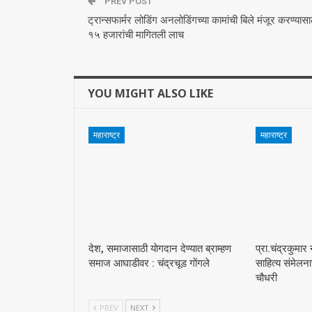
PREV POST
ट्रान्सफार्मर लोडिंग अनलोडिंगच्या कामांची बिले मंजूर करण्यासा
१५ हजारांची मागितली लाच
YOU MIGHT ALSO LIKE
महाराष्ट्र
महाराष्ट्र
देश, समाजासाठी याेगदान देण्यात ब्राम्हण
प्रा.चंद्रकुमार
समाज आघाडीवर : चंद्रचूड गाेंगले
साहित्य संमेलन
चौधरी
PREV
NEXT