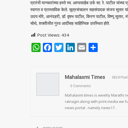
प्रारंभी मान्यवरांच्या हस्ते स्व. आप्पासाहेब उर्फ सा. रे. पाटील यांच्य
स्वागत व प्रास्ताविक केले. सूत्रसंचालन सहसंपादक संजय सुतार या
उदय मोरे, आनंदहरी, डॉ. वृषभ पाटील, किरण पाटील, विष्णू सुतार, मं
चोथे, शक्तीजीत गुरव आदींसह साहित्यिक उपस्थित होते.
Post Views:
434
WhatsApp
Facebook
Twitter
LinkedIn
Email
Share
Mahalaxmi Times
3824 Post
0 Comments
Mahalaxmi times is weekly Marathi ne
ratnagiri.along with print media we
news portal . namely news17 .