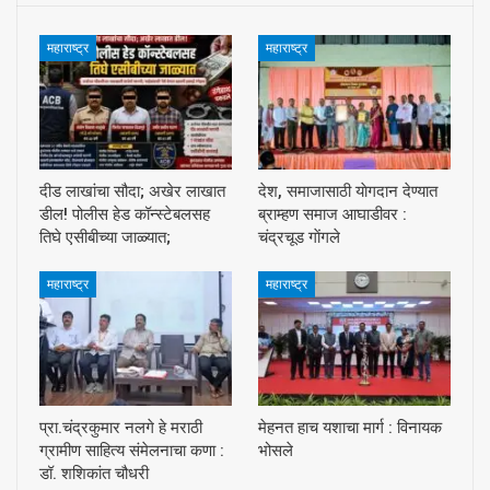
महाराष्ट्र
महाराष्ट्र
दीड लाखांचा सौदा; अखेर लाखात
देश, समाजासाठी याेगदान देण्यात
डील! पोलीस हेड कॉन्स्टेबलसह
ब्राम्हण समाज आघाडीवर :
तिघे एसीबीच्या जाळ्यात;
चंद्रचूड गाेंगले
महाराष्ट्र
महाराष्ट्र
प्रा.चंद्रकुमार नलगे हे मराठी
मेहनत हाच यशाचा मार्ग : विनायक
ग्रामीण साहित्य संमेलनाचा कणा :
भोसले
डॉ. शशिकांत चौधरी