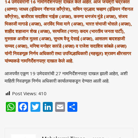
14 उमेदवारांनी 16 नामनिर्देशनपत्र दाखल केले आहेत. आज जयश्री चंद्रकांत
(आण्णा) जाधव (इंडियन नॅशनल काँग्रेस), सचिन प्रल्हाद चव्हाण (इंडियन नॅशनल
काँग्रेस), बाजीराव सदाशिव नाईक (अपक्ष), करुणा धनजंय मुंडे (अपक्ष), संजय
भिकाजी मागाडे (अपक्ष), अरविंद भिवा माने (अपक्ष), भारत संभाजी भोसले (अपक्ष),
शाहीद शहाजान शेख (अपक्ष), सत्यजित (नाना) कदम (भारतीय जनता पार्टी),
मुस्ताक अजीज मुल्ला (अपक्ष), सुभाष वैजु देसाई (अपक्ष), आसलम बादशहाजी
सय्यद (अपक्ष), मनिषा मनोहर कारंडे (अपक्ष) व राजेश सदाशिव कांबळे (अपक्ष)
यांनी निवडणूक निर्णय अधिकारी तथा उपजिल्हाधिकारी (महसूल) श्रावण क्षीरसागर
यांच्याकडे नामनिर्देशनपत्र दाखल केले आहे.
आजपर्यंत एकूण 19 उमेदवारांची 27 नामनिर्देशनपत्र दाखल झाली आहेत, अशी
माहिती निवडणूक निर्णय अधिकारी कार्यालयाकडून देण्यात आली आहे.
Post Views:
410
WhatsApp
Facebook
Twitter
LinkedIn
Email
Share