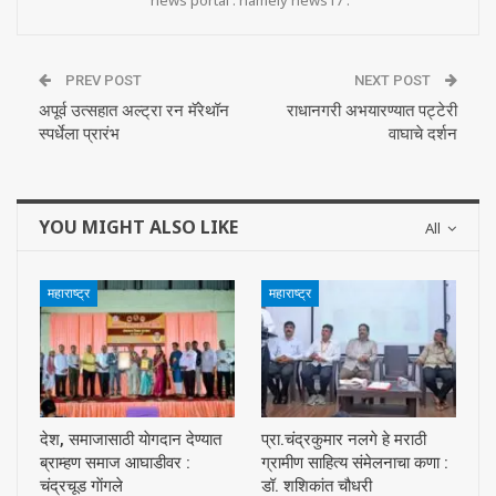
news portal . namely news17 .
PREV POST
NEXT POST
अपूर्व उत्सहात अल्ट्रा रन मॅरेथॉन
राधानगरी अभयारण्यात पट्टेरी
स्पर्धेला प्रारंभ
वाघाचे दर्शन
YOU MIGHT ALSO LIKE
All
महाराष्ट्र
महाराष्ट्र
देश, समाजासाठी याेगदान देण्यात
प्रा.चंद्रकुमार नलगे हे मराठी
ब्राम्हण समाज आघाडीवर :
ग्रामीण साहित्य संमेलनाचा कणा :
चंद्रचूड गाेंगले
डॉ. शशिकांत चौधरी