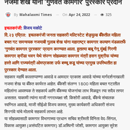
नजमा शेख यांना ’गुणवंत कामगार‘ पुरस्कार प्रदान
On
Apr 24, 2022
325
By
Mahalaxmi Times
इचलकरंजी
: विजय मकोटे
देि.२३ एप्रिल: इचलकरंजी जनता सहकारी मल्टिस्टेट शेड्युल्ड बँकेतील महिला
बचत गट समन्वयक नजमाबी गुलाब शेख यांना महाराष्ट्र कामगार कल्याण मंडळातर्फे
‘गुणवंत कामगार पुरस्कार‘ प्रदान करण्यात आला. हुतात्मा बाबू गेनू मुंबई गिरणी
कामगार क्रीडा भवन येथे संपन्न सोहळ्यात कामगार मंत्री हसन मुश्रीफ यांच्या
हस्ते आणि राज्यमंत्री ओमप्रकाश उर्फ बच्चू कडू यांच्या प्रमुख उपस्थितीत हा
पुरस्कार देण्यात आला.
सहकार महर्षि कल्लाप्पाण्णा आवाडे व आमदार प्रकाश आवाडे यांच्या मार्गदर्शनाखाली
नजमा शेख या बँकेत कार्यरत आहेत. बँकेशी संलग्न 1800 महिला बचत गटातील
महिलांना आवश्यक ते सहकार्य आणि बँकेच्या योजनांचा लाभ मिळवून त्या सदैव तत्पर
असतात. याकामी त्यांना माजी नगराध्यक्षा सौ. किशोरी आवाडे, बँकेचे संचालक
स्वप्निल आवाडे, माजी सीईओ विजय कामत, मुख्य कार्यकारी अधिकारी संजय
शिरगांवे यांचे मोलाचे सहकार्य लाभत आहे.
या सोहळ्यासाठी कामगार विभागाच्या प्रधान सचिव श्रीमती विनिता वेद-सिंगल,
विकास आयुक्त (असंघटित कामगार) डॉ.अश्‍विनी जोशी, कामगार आयुक्त सुरेश