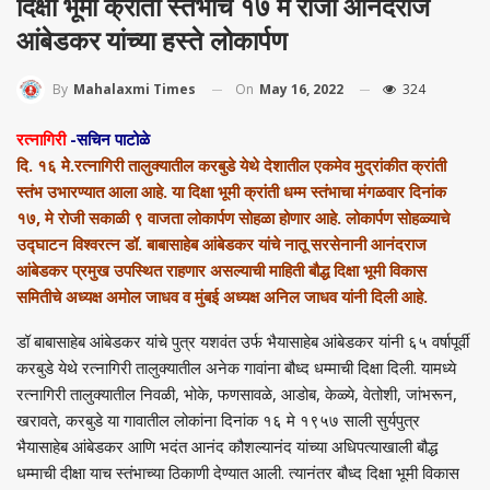
दिक्षा भूमी क्रांती स्तंभाचे १७ मे रोजी आनंदराज
आंबेडकर यांच्या हस्ते लोकार्पण
On
May 16, 2022
324
By
Mahalaxmi Times
रत्नागिरी
-सचिन पाटोळे
दि. १६ मेे.रत्नागिरी तालुक्यातील करबुडे येथे देशातील एकमेव मुद्रांकीत क्रांती
स्तंभ उभारण्यात आला आहे. या दिक्षा भूमी क्रांती धम्म स्तंभाचा मंगळवार दिनांक
१७, मे रोजी सकाळी ९ वाजता लोकार्पण सोहळा होणार आहे. लोकार्पण सोहळ्याचे
उद्घाटन विश्वरत्न डॉ. बाबासाहेब आंबेडकर यांचे नातू सरसेनानी आनंदराज
आंबेडकर प्रमुख उपस्थित राहणार असल्याची माहिती बौद्ध दिक्षा भूमी विकास
समितीचे अध्यक्ष अमोल जाधव व मुंबई अध्यक्ष अनिल जाधव यांनी दिली आहे.
डॉ बाबासाहेब आंबेडकर यांचे पुत्र यशवंत उर्फ भैयासाहेब आंबेडकर यांनी ६५ वर्षापूर्वी
करबुडे येथे रत्नागिरी तालुक्यातील अनेक गावांना बौध्द धम्माची दिक्षा दिली. यामध्ये
रत्नागिरी तालुक्यातील निवळी, भोके, फणसावळे, आडोब, केळ्ये, वेतोशी, जांभरून,
खरावते, करबुडे या गावातील लोकांना दिनांक १६ मे १९५७ साली सुर्यपुत्र
भैयासाहेब आंबेडकर आणि भदंत आनंद कौशल्यानंद यांच्या अधिपत्याखाली बौद्ध
धम्माची दीक्षा याच स्तंभाच्या ठिकाणी देण्यात आली. त्यानंतर बौध्द दिक्षा भूमी विकास