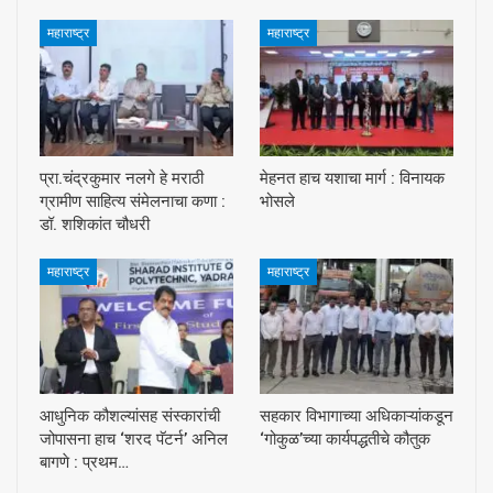
महाराष्ट्र
महाराष्ट्र
प्रा.चंद्रकुमार नलगे हे मराठी
मेहनत हाच यशाचा मार्ग : विनायक
ग्रामीण साहित्य संमेलनाचा कणा :
भोसले
डॉ. शशिकांत चौधरी
महाराष्ट्र
महाराष्ट्र
आधुनिक कौशल्यांसह संस्कारांची
सहकार विभागाच्या अधिकाऱ्यांकडून
जोपासना हाच ‘शरद पॅटर्न’ अनिल
‘गोकुळ’च्या कार्यपद्धतीचे कौतुक
बागणे : प्रथम…