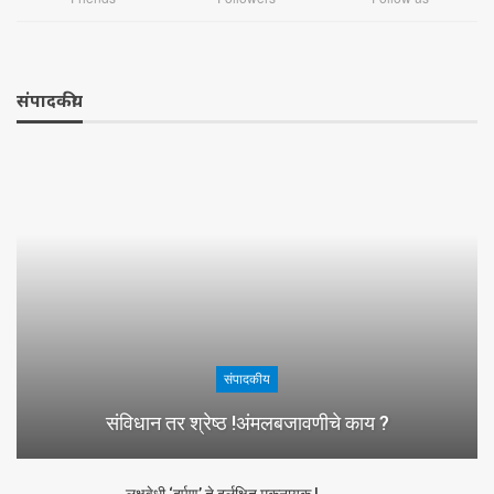
संपादकीय
संपादकीय
संविधान तर श्रेष्ठ !अंमलबजावणीचे काय ?
लक्षवेधी ‘दर्पण’ ते दुर्लक्षित मूकनायक !