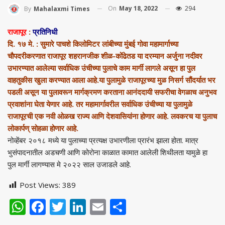
On
May 18, 2022
294
By
Mahalaxmi Times
राजापूर
:
प्रतिनिधी
दि. १७ मे. : सुमारे पाचशे किलोमिटर लांबीच्या मुंबई गोवा महामार्गाच्या
चौपदरीकरणात राजापूर शहरानजीक शीळ-कोंढेतड या दरम्यान अर्जुना नदीवर
उभारण्यात आलेल्या सर्वाधिक उंचीच्या पुलाचे काम मार्गी लागले असून हा पुल
वाहतुकीस खुला करण्यात आला आहे.या पुलामुळे राजापूरच्या मुळ निसर्ग सौंदर्यात भर
पडली असून या पुलावरून मार्गक्रमण करताना आनंददायी सफरीचा वेगळाच अनुभव
प्रवाशांना घेता येणार आहे. तर महामार्गावरील सर्वाधिक उंचीच्या या पुलामुळे
राजापूरची एक नवी ओळख राज्य आणि देशवासियांना होणार आहे. लवकरच या पुलाच
लोकार्पण् सोहळा होणार आहे.
नोव्हेंबर २०१८ मध्ये या पुलाच्या प्रत्यक्ष उभारणीला प्रारंभ झाला होता. मात्र
भुसंपादनातील अडचणी आणि कोरोना काळात कामात आलेली शिथीलता यामुळे हा
पुल मार्गी लागण्यास मे २०२२ साल उजाडले आहे.
Post Views:
389
WhatsApp
Facebook
Twitter
LinkedIn
Email
Share