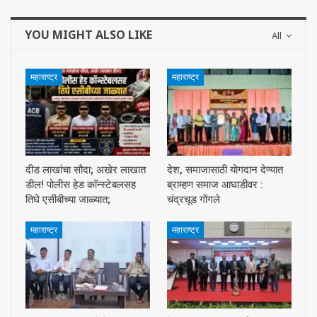
YOU MIGHT ALSO LIKE
All
महाराष्ट्र
महाराष्ट्र
दीड लाखांचा सौदा; अखेर लाखात
देश, समाजासाठी याेगदान देण्यात
डील! पोलीस हेड कॉन्स्टेबलसह
ब्राम्हण समाज आघाडीवर :
तिघे एसीबीच्या जाळ्यात;
चंद्रचूड गाेंगले
महाराष्ट्र
महाराष्ट्र