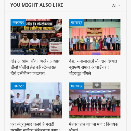
YOU MIGHT ALSO LIKE
All
महाराष्ट्र
महाराष्ट्र
दीड लाखांचा सौदा; अखेर लाखात
देश, समाजासाठी याेगदान देण्यात
डील! पोलीस हेड कॉन्स्टेबलसह
ब्राम्हण समाज आघाडीवर :
तिघे एसीबीच्या जाळ्यात;
चंद्रचूड गाेंगले
महाराष्ट्र
महाराष्ट्र
प्रा.चंद्रकुमार नलगे हे मराठी
मेहनत हाच यशाचा मार्ग : विनायक
ग्रामीण साहित्य संमेलनाचा कणा :
भोसले