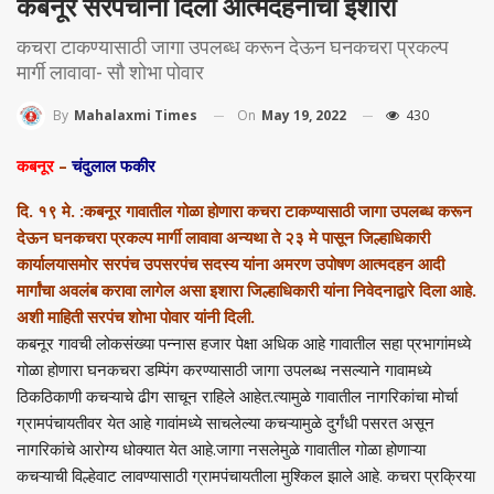
कबनूर सरपंचांनी दिला आत्मदहनाचा इशारा
कचरा टाकण्यासाठी जागा उपलब्ध करून देऊन घनकचरा प्रकल्प
मार्गी लावावा- सौ शोभा पोवार
On
May 19, 2022
430
By
Mahalaxmi Times
कबनूर
–
चंदुलाल फकीर
दि. १९ मे. :कबनूर गावातील गोळा होणारा कचरा टाकण्यासाठी जागा उपलब्ध करून
देऊन घनकचरा प्रकल्प मार्गी लावावा अन्यथा ते २३ मे पासून जिल्हाधिकारी
कार्यालयासमोर सरपंच उपसरपंच सदस्य यांना अमरण उपोषण आत्मदहन आदी
मार्गांचा अवलंब करावा लागेल असा इशारा जिल्हाधिकारी यांना निवेदनाद्वारे दिला आहे.
अशी माहिती सरपंच शोभा पोवार यांनी दिली.
कबनूर गावची लोकसंख्या पन्नास हजार पेक्षा अधिक आहे गावातील सहा प्रभागांमध्ये
गोळा होणारा घनकचरा डम्पिंग करण्यासाठी जागा उपलब्ध नसल्याने गावामध्ये
ठिकठिकाणी कचऱ्याचे ढीग साचून राहिले आहेत.त्यामुळे गावातील नागरिकांचा मोर्चा
ग्रामपंचायतीवर येत आहे गावांमध्ये साचलेल्या कचऱ्यामुळे दुर्गंधी पसरत असून
नागरिकांचे आरोग्य धोक्यात येत आहे.जागा नसलेमुळे गावातील गोळा होणाऱ्या
कचऱ्याची विल्हेवाट लावण्यासाठी ग्रामपंचायतीला मुश्किल झाले आहे. कचरा प्रक्रिया