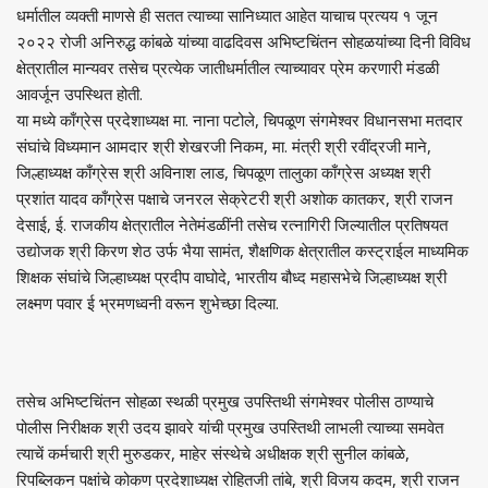
धर्मातील व्यक्ती माणसे ही सतत त्याच्या सानिध्यात आहेत याचाच प्रत्यय १ जून
२०२२ रोजी अनिरुद्ध कांबळे यांच्या वाढदिवस अभिष्टचिंतन सोहळयांच्या दिनी विविध
क्षेत्रातील मान्यवर तसेच प्रत्येक जातीधर्मातील त्याच्यावर प्रेम करणारी मंडळी
आवर्जून उपस्थित होती.
या मध्ये काँग्रेस प्रदेशाध्यक्ष मा. नाना पटोले, चिपळूण संगमेश्वर विधानसभा मतदार
संघांचे विध्यमान आमदार श्री शेखरजी निकम, मा. मंत्री श्री रवींद्रजी माने,
जिल्हाध्यक्ष काँग्रेस श्री अविनाश लाड, चिपळूण तालुका काँग्रेस अध्यक्ष श्री
प्रशांत यादव काँग्रेस पक्षाचे जनरल सेक्रेटरी श्री अशोक कातकर, श्री राजन
देसाई, ई. राजकीय क्षेत्रातील नेतेमंडळींनी तसेच रत्नागिरी जिल्यातील प्रतिषयत
उद्योजक श्री किरण शेठ उर्फ भैया सामंत, शैक्षणिक क्षेत्रातील कस्ट्राईल माध्यमिक
शिक्षक संघांचे जिल्हाध्यक्ष प्रदीप वाघोदे, भारतीय बौध्द महासभेचे जिल्हाध्यक्ष श्री
लक्ष्मण पवार ई भ्रमणध्वनी वरून शुभेच्छा दिल्या.
तसेच अभिष्टचिंतन सोहळा स्थळी प्रमुख उपस्तिथी संगमेश्वर पोलीस ठाण्याचे
पोलीस निरीक्षक श्री उदय झावरे यांची प्रमुख उपस्तिथी लाभली त्याच्या समवेत
त्याचें कर्मचारी श्री मुरुडकर, माहेर संस्थेचे अधीक्षक श्री सुनील कांबळे,
रिपब्लिकन पक्षांचे कोकण प्रदेशाध्यक्ष रोहितजी तांबे, श्री विजय कदम, श्री राजन