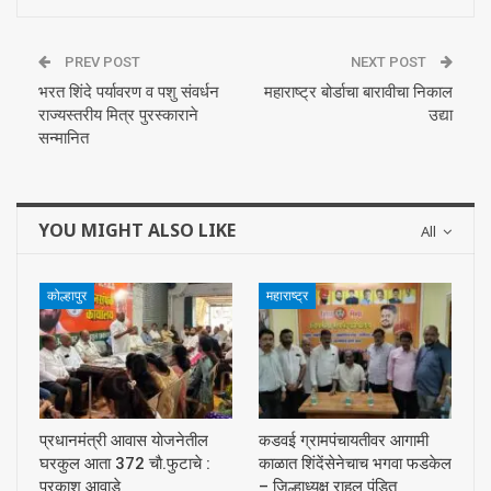
PREV POST
NEXT POST
भरत शिंदे पर्यावरण व पशु संवर्धन
महाराष्ट्र बोर्डाचा बारावीचा निकाल
राज्यस्तरीय मित्र पुरस्काराने
उद्या
सन्मानित
YOU MIGHT ALSO LIKE
All
कोल्हापुर
महाराष्ट्र
प्रधानमंत्री आवास याेजनेतील
कडवई ग्रामपंचायतीवर आगामी
घरकुल आता 372 चाै.फुटाचे :
काळात शिंदेंसेनेचाच भगवा फडकेल
प्रकाश आवाडे
– जिल्हाध्यक्ष राहुल पंडित