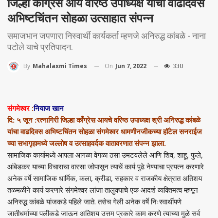
जिल्हा काँग्रेस आय वरिष्ठ उपाध्यक्ष यांचा वाढदिवस
अभिष्टचिंतन सोहळा उत्साहात संपन्न
समाजभान जपणारा निस्वार्थी कार्यकर्ता म्हणजे अनिरुद्ध कांबळे - नाना
पटोले याचे प्रतिपादन.
On
Jun 7, 2022
330
By
Mahalaxmi Times
संगमेश्वर
:
नियाज खान
दि: ५ जून :रत्नागिरी जिल्हा काँग्रेस आयचे वरिष्ठ उपाध्यक्ष श्री अनिरुद्ध कांबळे
यांचा वाढदिवस अभिष्टचिंतन सोहळा संगमेश्वर धामणीनजीकच्या हॉटेल सनराईज
च्या सभागृहामध्ये जल्लोष व उत्साहवर्दक वातावरणात संपन्न झाला.
सामाजिक कार्यामध्ये आपला आगळा वेगळा ठसा उमटवलेले आणि शिव, शाहू, फुले,
आंबेडकर याच्या विचाराचा वारसा जोपासून त्याचें कार्य पुढे नेण्याचा प्रयत्न करणारे
अनेक वर्षे सामाजिक धार्मिक, कला, क्रीडा, सहकार व राजकीय क्षेत्रात अतिशय
तळमळीने कार्य करणारे संगमेश्वर लांजा तालुक्याचे एक आदर्श व्यक्तिमत्व म्हणून
अनिरुद्ध कांबळे यांजकडे पहिले जाते. तसेच गेली अनेक वर्षे निःस्वार्थीपणे
जातीधर्माच्या पलीकडे जाऊन अतिशय उत्तम प्रकारे काम करणे त्याच्या मुळे सर्व