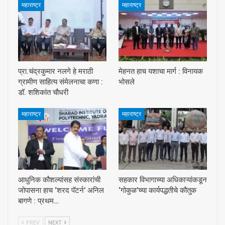
महाराष्ट्र
महाराष्ट्र
प्रा.चंद्रकुमार नलगे हे मराठी
मेहनत हाच यशाचा मार्ग : विनायक
ग्रामीण साहित्य संमेलनाचा कणा :
भोसले
डॉ. शशिकांत चौधरी
महाराष्ट्र
महाराष्ट्र
आधुनिक कौशल्यांसह संस्कारांची
सहकार विभागाच्या अधिकाऱ्यांकडून
जोपासना हाच ‘शरद पॅटर्न’ अनिल
‘गोकुळ’च्या कार्यपद्धतीचे कौतुक
बागणे : प्रथम…
PREV
NEXT