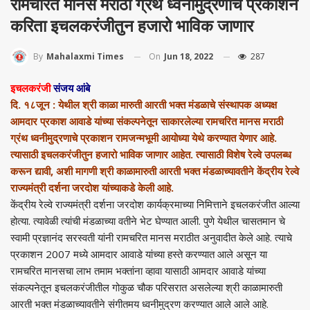
रामचरित मानस मराठी ग्रंथ ध्वनीमुद्रणाचे प्रकाशन
करिता इचलकरंजीतुन हजारो भाविक जाणार
On
Jun 18, 2022
287
By
Mahalaxmi Times
इचलकरंजी
संजय आंबे
दि. १८जून : येथील श्री काळा मारुती आरती भक्त मंडळाचे संस्थापक अध्यक्ष
आमदार प्रकाश आवाडे यांच्या संकल्पनेतून साकारलेल्या रामचरित मानस मराठी
ग्रंथ ध्वनीमुद्रणाचे प्रकाशन रामजन्मभूमी आयोध्या येथे करण्यात येणार आहे.
त्यासाठी इचलकरंजीतुन हजारो भाविक जाणार आहेत. त्यासाठी विशेष रेल्वे उपलब्ध
करून द्यावी, अशी मागणी श्री काळामारुती आरती भक्त मंडळाच्यावतीने केंद्रीय रेल्वे
राज्यमंत्री दर्शना जरदोश यांच्याकडे केली आहे.
केंद्रीय रेल्वे राज्यमंत्री दर्शना जरदोश कार्यक्रमाच्या निमित्ताने इचलकरंजीत आल्या
होत्या. त्यावेळी त्यांची मंडळाच्या वतीने भेट घेण्यात आली. पुणे येथील चासतमान चे
स्वामी प्रज्ञानंद सरस्वती यांनी रामचरित मानस मराठीत अनुवादीत केले आहे. त्याचे
प्रकाशन 2007 मध्ये आमदार आवाडे यांच्या हस्ते करण्यात आले असून या
रामचरित मानसचा लाभ तमाम भक्तांना व्हावा यासाठी आमदार आवाडे यांच्या
संकल्पनेतून इचलकरंजीतील गोकुळ चौक परिसरात असलेल्या श्री काळामारुती
आरती भक्त मंडळाच्यावतीने संगीतमय ध्वनीमुद्रण करण्यात आले आले आहे.