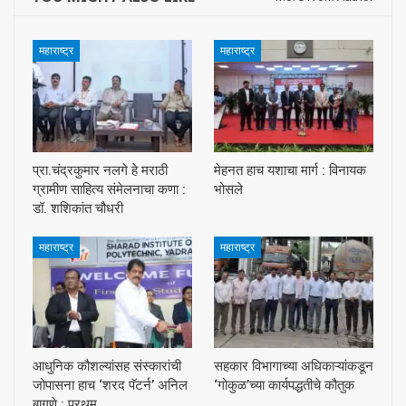
महाराष्ट्र
महाराष्ट्र
प्रा.चंद्रकुमार नलगे हे मराठी
मेहनत हाच यशाचा मार्ग : विनायक
ग्रामीण साहित्य संमेलनाचा कणा :
भोसले
डॉ. शशिकांत चौधरी
महाराष्ट्र
महाराष्ट्र
आधुनिक कौशल्यांसह संस्कारांची
सहकार विभागाच्या अधिकाऱ्यांकडून
जोपासना हाच ‘शरद पॅटर्न’ अनिल
‘गोकुळ’च्या कार्यपद्धतीचे कौतुक
बागणे : प्रथम…