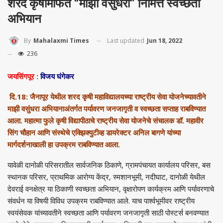
शरद कृषीमार्फत “माझी वसुंधरा” निमित्त स्वच्छता
अभियान
Last updated
Jun 18, 2022
By
Mahalaxmi Times
236
जयसिंगपूर
:
विजय घंगेकर
दि.18: जैनापूर येथील शरद कृषी महाविद्यालयच्या राष्ट्रीय सेवा योजनेच्यावतीने
माझी वसुंधरा अभियानाअंतर्गत पर्यावरण जनजागृती व स्वच्छता सप्ताह राबविण्यात
आला. महात्मा फुले कृषी विद्यापीठाचे राष्ट्रीय सेवा योजनेचे संचालक डॉ. महावीर
सिंग चौहान आणि संस्थेचे एक्झिक्युटीव्ह डायरेक्टर अनिल बागणे यांच्या
मार्गदर्शनाखाली हा उपक्रम राबविण्यात आला.
यावेळी दानोळी परिसरातील सार्वजनिक ठिकाणे, ग्रामपंचायत कार्यालय परिसर, बस
स्थानक परिसर, प्राथमिक आरोग्य केंद्र, स्मशानभूमी, नदीघाट, दानोळी येथील
देवराई वनक्षेत्र या ठिकाणी स्वच्छता अभियान, वृक्षारोपण कार्यक्रम आणि पर्यावरणाचे
संवर्धन या विषयी विविध उपक्रम राबविण्यात आले. याच पार्श्वभूमीवर राष्ट्रीय
स्वयंसेवक यांच्यावतीने स्वच्छता आणि पर्यावरण जनजागृती साठी पोस्टर्स बनवण्यात