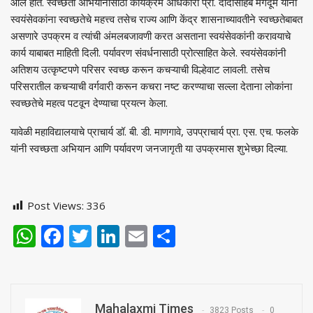
आले होते. स्वच्छता अभियानासाठी कार्यक्रम अधिकारी प्रा. दादासाहेब मगदूम यांनी
स्वयंसेवकांना स्वच्छतेचे महत्त्व तसेच राज्य आणि केंद्र शासनाच्यावतीने स्वच्छतेबाबत
असणारे उपक्रम व त्यांची अंमलबजावणी करत असताना स्वयंसेवकांनी करावयाचे
कार्य याबाबत माहिती दिली. पर्यावरण संवर्धनासाठी प्रोत्साहित केले. स्वयंसेवकांनी
अतिशय उत्कृष्टपणे परिसर स्वच्छ करून कचऱ्याची विल्हेवाट लावली. तसेच
परिसरातील कचऱ्याची वर्गवारी करून कचरा नष्ट करण्याचा सल्ला देताना लोकांना
स्वच्छतेचे महत्व पटवून देण्याचा प्रयत्न केला.
यावेळी महाविद्यालयाचे प्राचार्य डॉ. बी. डी. माणगावे, उपप्राचार्य प्रा. एस. एच. फलके
यांनी स्वच्छता अभियान आणि पर्यावरण जनजागृती या उपक्रमास शुभेच्छा दिल्या.
Post Views:
336
WhatsApp
Facebook
Twitter
LinkedIn
Email
Share
Mahalaxmi Times
3823 Posts
0