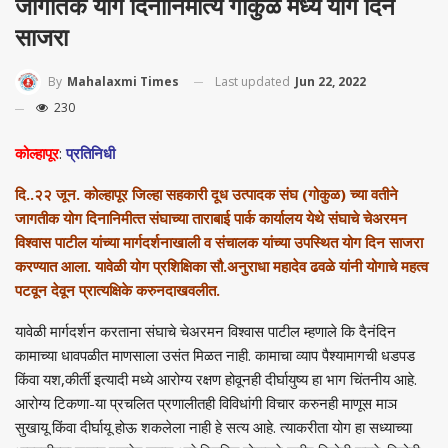
जागतिक योग दिनानिमीत्‍य गोकुळ मध्ये योग दिन
साजरा
Last updated
Jun 22, 2022
By
Mahalaxmi Times
230
कोल्‍हापूर
:
प्रतिनिधी
दि..२२ जून. कोल्‍हापूर जिल्‍हा सहकारी दूध उत्‍पादक संघ (गोकुळ) च्‍या वतीने
जागतीक योग दिनानिमीत्‍त संघाच्‍या ताराबाई पार्क कार्यालय येथे संघाचे चेअरमन
विश्‍वास पाटील यांच्‍या मार्गदर्शनाखाली व संचालक यांच्‍या उपस्थित योग दिन साजरा
करण्‍यात आला. यावेळी योग प्रशिक्षिका सौ.अनुराधा महादेव ढवळे यांनी योगाचे महत्‍व
पटवून देवून प्रात्‍यक्षिके करुनदाखवलीत.
यावेळी मार्गदर्शन करताना संघाचे चेअरमन विश्‍वास पाटील म्‍हणाले कि दैनंदिन
कामाच्‍या धावपळीत माणसाला उसंत मिळत नाही. कामाचा व्‍याप पैश्‍यामागची धडपड
किंवा यश,कीर्ती इत्‍यादी मध्‍ये आरोग्‍य रक्षण होवूनही दीर्घायुष्‍य हा भाग चिंतनीय आहे.
आरोग्‍य टिकणा-या प्रचलित प्रणालीतही विविधांगी विचार करुनही माणूस माञ
सुखायू किंवा दीर्घायू होऊ शकलेला नाही हे सत्‍य आहे. त्‍याकरीता योग हा सध्‍याच्‍या