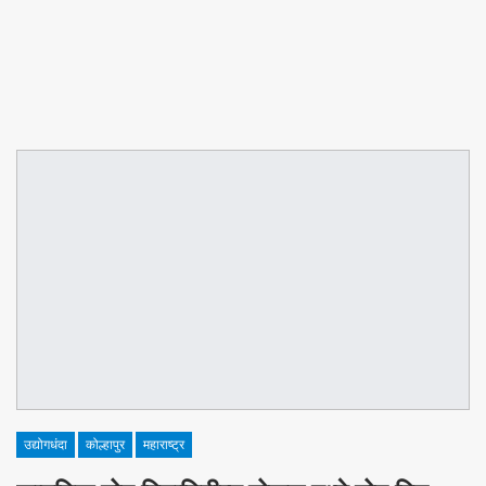
उद्योगधंदा
कोल्हापुर
महाराष्ट्र