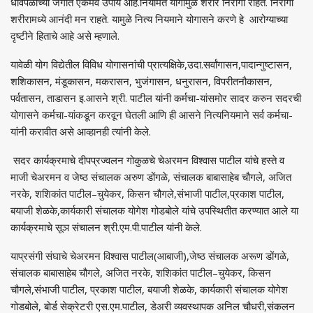
धावपळीच्‍या जगात एकमेव उपाय आहे.नियमित योगामुळे शरीर निरोगी राहते. निरोगी
शरीरामध्‍ये आनंदी मन राहते. यामुळे नित्‍य नियमाने योगासने करणे हे आरोग्याच्या
दृष्टीने हिताचे आहे असे म्‍हणाले.
यावेळी योग विद्येतील विविध योगासनांची प्रात्‍यक्षिके,उदा.सर्वांगासन,पादान्‍गुष्‍टासन,
शशिकासन, मंडूकासन, मकरासन, भुजंगासन, धनुरासन, विपरीतनौकासन,
पर्वतासन, ताडासन इ.आसने श्री. पाटील यांनी कर्मचा-यांसमोर सादर करुन सदरची
योगासने कर्मचा-यांकडून करवून घेतली आणि ही आसने नित्‍यनियमाने सर्व कर्मचा-
यांनी करावीत असे आव्‍हानही त्‍यांनी केले.
सदर कार्यक्रमाचे दीपप्रज्‍वलन गोकुळचे चेअरमन विश्वास पाटील यांचे हस्‍ते व
माजी चेअरमन व जेष्‍ठ संचालक अरुण डोंगळे, संचालक बाबासाहेब चौगले, अजित
नरके, शशिकांत पाटील–चुयेकर, किसन चौगले,संभाजी पाटील,प्रकाश पाटील,
बयाजी शेळके,कार्यकारी संचालक योगेश गोडबोले यांचे उपस्थितीत करण्‍यात आले या
कार्यक्रमाचे सूञ संचालन श्री.एम.पी.पाटील यांनी केले.
याप्रसंगी संघाचे चेअरमन विश्वास पाटील(आबाजी),जेष्‍ठ संचालक अरूण डोंगळे,
संचालक बाबासाहेब चौगले, अजित नरके, शशिकांत पाटील–चुयेकर, किसन
चौगले,संभाजी पाटील, प्रकाश पाटील, बयाजी शेळके, कार्यकारी संचालक योगेश
गोडबोले, बोर्ड सेक्रेटरी एस.एम.पाटील, डेअरी व्यवस्थापक अनिल चौधरी,संकलन