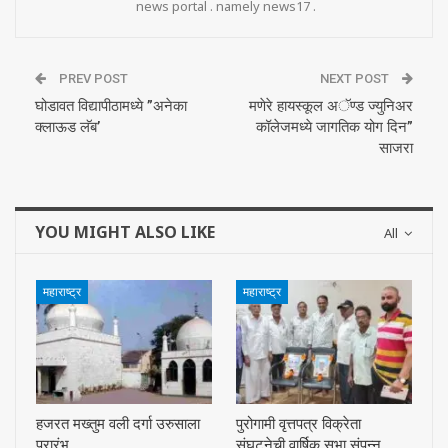
news portal . namely news17 .
PREV POST
NEXT POST
घोडावत विद्यापीठामध्ये ”अनेका
मणेरे हायस्कूल अॅण्ड ज्युनिअर
क्लाऊड लॅब’
कॉलेजमध्ये जागतिक योग दिन”
साजरा
YOU MIGHT ALSO LIKE
All
महाराष्ट्र
महाराष्ट्र
हजरत मख्तुम वली दर्गा उरुसाला
पुरोगामी वृत्तपत्र विक्रेता
प्रारंभ
संघटनेची वार्षिक सभा संपन्न