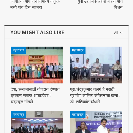
जागतिक योग दिनानिमीत्‍य गोकुळ
युवा उद्योजक हरीश बोहरा यांचे
मध्ये योग दिन साजरा
निधन
YOU MIGHT ALSO LIKE
All
महाराष्ट्र
महाराष्ट्र
देश, समाजासाठी याेगदान देण्यात
प्रा.चंद्रकुमार नलगे हे मराठी
ब्राम्हण समाज आघाडीवर :
ग्रामीण साहित्य संमेलनाचा कणा :
चंद्रचूड गाेंगले
डॉ. शशिकांत चौधरी
महाराष्ट्र
महाराष्ट्र