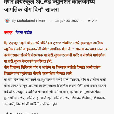
मणेरे हायस्कूल अॅण्ड ज्युनिअर कॉलेजमध्ये
जागतिक योग दिन” साजरा
On
Jun 23, 2022
234
By
Mahalaxmi Times
कबनूर
:
दिपक पाटील
दि. २२जून :श्री.डी.ए.मणेरे चॅरिटेबल ट्रस्ट संचलित मणेरे हायस्कूल अॅण्ड
ज्युनिअर कॉलेज इचलकरंजी येथे “जागतिक योग दिन” साजरा करण्यात आला. या
कार्यक्रमास संस्थेचे संस्थापक मा.श्री.सुधाकररावजी मणेरे व संस्थेचे मार्गदर्शक
मा.श्री.सुभाष केटकाळे उपस्थित होते.
योग दिनाच्या निमित्ताने योग व आरोग्य या विषयावर माहिती देण्यात आली तसेच
विद्यालयाच्या प्रांगणात योगाचे प्रात्यक्षिक घेण्यात आले.
या योग दिनाच्या निमित्ताने मा.सुधाकरराव मणेरे यांनी “आहार, योग व आरोग्य यांची
योग्य सांगड घालून आपल्या व्यक्तिमत्त्वाला विकसित करता येते” असे विचार मांडले.
यावेळी हायस्कूल व कॉलेज प्राचार्या सौ.उर्मिला माने, प्राथमिक मुख्याध्यापिका
कु.तसलिम मणेर, कॉलेज इनचार्ज श्री. मलिक मणेर, शिक्षक-शिक्षिका, शिक्षकेतर
कर्मचारी, विद्यार्थी-विद्यार्थिनी उपस्थित होते.