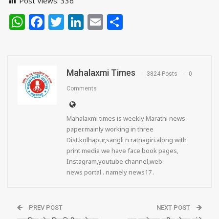
Post Views:
336
WhatsApp
Facebook
Twitter
LinkedIn
Email
Share
Mahalaxmi Times
3824 Posts
0
Comments
Mahalaxmi times is weekly Marathi news
paper.mainly working in three
Dist.kolhapur,sangli n ratnagiri.along with
print media we have face book pages,
Instagram,youtube channel,web
news portal . namely news17 .
PREV POST
NEXT POST