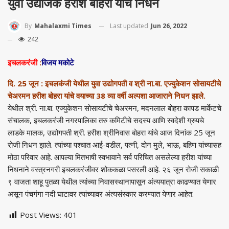
युवा उद्योजक हरीश बोहरा यांचे निधन
Last updated
Jun 26, 2022
By
Mahalaxmi Times
242
इचलकरंजी
:
विजय मकोटे
दि. 25 जून : इचलकंजी येथील युवा उद्योगपती व श्री ना.बा. एज्युकेशन सोसायटीचे
चेअरमन हरीश बोहरा यांचे वयाच्या 38 व्या वर्षी अल्पशा आजाराने निधन झाले.
येथील श्री. ना.बा. एज्युकेशन सोसायटीचे चेअरमन, मदनलाल बोहरा कापड मार्केटचे
संचालक, इचलकरंजी नगरपालिका तरु कमिटीचे सदस्य आणि स्वदेशी ग्रुपचे
लाडके मालक, उद्योगपती श्री. हरीश श्रीनिवास बोहरा यांचे आज दिनांक 25 जून
रोजी निधन झाले. त्यांच्या पश्चात आई-वडील, पत्नी, दोन मुले, भाऊ, बहिण यांच्यासह
मोठा परिवार आहे. आपल्या मितभाषी स्वभावाने सर्व परिचित असलेल्या हरीश यांच्या
निधनाने वस्त्रनगरी इचलकरंजीवर शोककळा पसरली आहे. २६ जून रोजी सकाळी
९ वाजता शाहू पुतळा येथील त्यांच्या निवासस्थानापासून अंत्ययात्रा काढण्यात येणार
असून पंचगंगा नदी घाटावर त्यांच्यावर अंत्यसंस्कार करण्यात येणार आहेत.
Post Views:
401