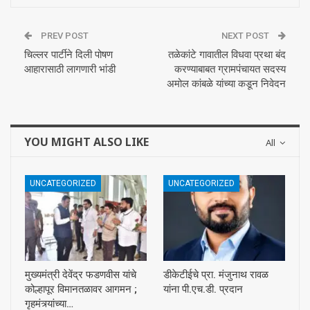
PREV POST
NEXT POST
चिल्लर पार्टीने दिली पोषण
तळेकांटे गावातील विधवा प्रथा बंद
आहारासाठी लागणारी भांडी
करण्याबाबत ग्रामपंचायत सदस्य
अमोल कांबळे यांच्या कडून निवेदन
YOU MIGHT ALSO LIKE
All
UNCATEGORIZED
UNCATEGORIZED
मुख्यमंत्री देवेंद्र फडणवीस यांचे
डीकेटीईचे प्रा. मंजुनाथ रावळ
कोल्हापूर विमानतळावर आगमन ;
यांना पी.एच.डी. प्रदान
गृहमंत्र्यांच्या…