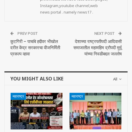
Instagram,youtube channel,web
news portal . namely news17 .
PREV POST
NEXT POST
कुटगिरी – पाचांबे हद्दीवर भीखोल
देशाच्या राष्ट्रपतीपदी आदिवासी
दरीत केंद्र सरकारचा वीजनिर्मिती
समाजातील महामहिम द्रौपदी मुर्मू
प्रकल्प व्हावा
यांच्या निवडीबद्दल जल्लोष
YOU MIGHT ALSO LIKE
All
महाराष्ट्र
महाराष्ट्र