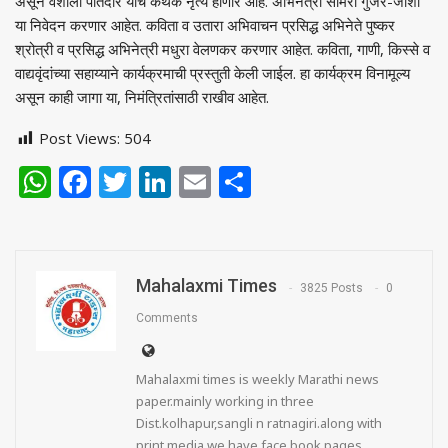
असून वैशाली पोतदार यांचे कथक नृत्य होणार आहे. अभिनेत्री समिरा गुजर-जोशी
या निवेदन करणार आहेत. कविता व उतारा अभिवाचन प्रसिद्ध अभिनेते पुष्कर
श्रोत्री व प्रसिद्ध अभिनेत्री मधुरा वेलणकर करणार आहेत. कविता
,
गाणी
,
किस्से व
वाद्यवृंदांच्या सहाय्याने कार्यक्रमाची प्रस्तुती केली जाईल. हा कार्यक्रम विनामूल्य
असून काही जागा या
,
निमंत्रितांसाठी राखीव आहेत.
Post Views:
504
WhatsApp
Facebook
Twitter
LinkedIn
Email
Share
Mahalaxmi Times
3825 Posts
0
Comments
Mahalaxmi times is weekly Marathi news
paper.mainly working in three
Dist.kolhapur,sangli n ratnagiri.along with
print media we have face book pages,