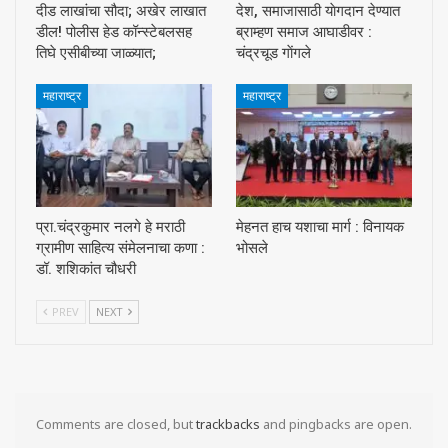
दीड लाखांचा सौदा; अखेर लाखात
देश, समाजासाठी याेगदान देण्यात
डील! पोलीस हेड कॉन्स्टेबलसह
ब्राम्हण समाज आघाडीवर :
तिघे एसीबीच्या जाळ्यात;
चंद्रचूड गाेंगले
महाराष्ट्र
महाराष्ट्र
प्रा.चंद्रकुमार नलगे हे मराठी
मेहनत हाच यशाचा मार्ग : विनायक
ग्रामीण साहित्य संमेलनाचा कणा :
भोसले
डॉ. शशिकांत चौधरी
PREV
NEXT
Comments are closed, but
trackbacks
and pingbacks are open.