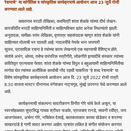
रेशमाचे
”
या सांगीतिक व सांस्कृतिक कार्यक्रमाचे आयोजन आज 23 जुलै रोजी
करण्यात आले आहे.
ख्यातनाम मराठी लेखिका
,
कवयित्री शांता शेळके यांच्या दीर्घ लेखन-
कारकीर्दीत मराठी साहित्यनिर्मिती व साहित्यविचार ह्यांत अनेक स्थित्यंतरे झाली.
अनुवादक
,
समीक्षा-स्तंभ लेखिका
,
वृत्तपत्र सहसंपादक म्हणून शांता शेळके यांनी
साहित्यात मोलाची भर घातली आहे. नादलयींचे नेमके भान जपणारी
सुलभ
,
प्रासादिक रचना हे त्यांच्या काव्य लेखनाचे एक महत्त्वाची वैशिष्ट्य होते.
संतांचे अभंग
,
ओव्या
,
तसेच पारंपरिक स्त्रीगीते
,
लोकगीते इत्यादींचे संस्कार त्यांच्या
कवितेतून प्रत्ययास येतात. शांता शेळके यांच्या विपुल व बहुआयामी साहित्यनिर्मितीचा
मागोवा घेत त्यांच्या अलौकिक कार्याची नोंद रहावी याकरिता
“
हे शब्द रेशमाचे
”
या
विशेष सांस्कृतिक कार्यक्रमाचे आयोजन आज दि. 23 जुलै 2022 रोजी रात्री.
8.30 वाजता मास्टर दीनानाथ मंगेशकर नाट्यगृह
,
मुंबई उपनगर येथे करण्यात आले
आहे.
कार्यक्रमाची संकल्पना सादरीकरण विनीत गोरे यांचे केले असून
,
या
स्वरसोहळ्यात सुप्रसिद्ध गायक श्रीधर फडके
,
प्राजक्ता रानडे
,
सावनी रवींद्र
,
जय
आजगांवकर
,
अर्चना गोरे
,
नचिकेत देसाई
,
बालकलाकार काव्या खेडेकर व शराण्या
साखरदांडे हे गाणी सादर करणार आहेत. प्रशांत लळित हे संगीत संयोजन करणार