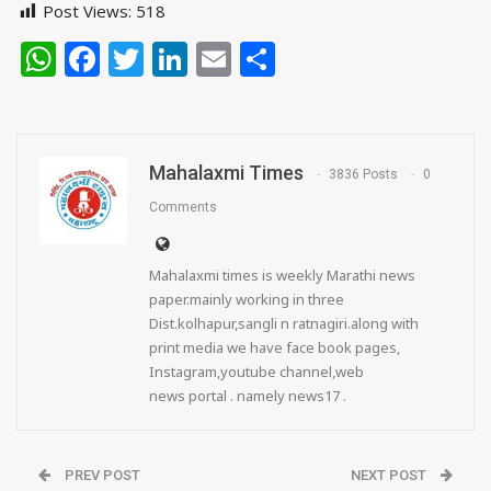
Post Views:
518
WhatsApp
Facebook
Twitter
LinkedIn
Email
Share
Mahalaxmi Times
3836 Posts
0
Comments
Mahalaxmi times is weekly Marathi news
paper.mainly working in three
Dist.kolhapur,sangli n ratnagiri.along with
print media we have face book pages,
Instagram,youtube channel,web
news portal . namely news17 .
PREV POST
NEXT POST