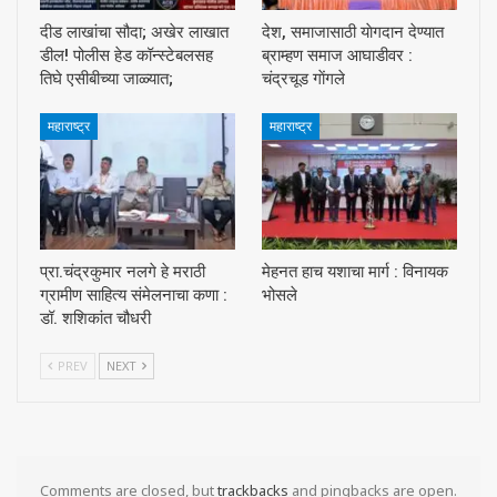
दीड लाखांचा सौदा; अखेर लाखात
देश, समाजासाठी याेगदान देण्यात
डील! पोलीस हेड कॉन्स्टेबलसह
ब्राम्हण समाज आघाडीवर :
तिघे एसीबीच्या जाळ्यात;
चंद्रचूड गाेंगले
महाराष्ट्र
महाराष्ट्र
प्रा.चंद्रकुमार नलगे हे मराठी
मेहनत हाच यशाचा मार्ग : विनायक
ग्रामीण साहित्य संमेलनाचा कणा :
भोसले
डॉ. शशिकांत चौधरी
PREV
NEXT
Comments are closed, but
trackbacks
and pingbacks are open.