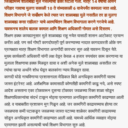
जिल्ह्यामध्ये शालाबाह्य मुले नसल्याचा डंका पिटला गेला. मात्र 14 वर्षांचा आर्यन
परिहार नावाचा मुलगा सकाळी 10 ते संध्याकाळी 6 वाजेपर्यंत कामाला जात आहे.
शिक्षण विभागाने जे सर्व्हेक्षण केले त्यात जर शाळाबाह्य मुले नसतील तर हा मुलगा
शाळाबाह्य कसा राहीला? याचे आत्मचिंतन शिक्षण विभागाला करणे गरजेचे आहे.
यावरूनच शालेय बालक कामात आणि शिक्षण अधिकारी गोमात असे दिसतय .
शिक्षण हक्क कायद्यानुसार मुले शाळाबाह्य राहू नयेत यासाठी शासन आटोकाट प्रयत्न
करीत आहे. पण सर्व गोष्टी कागदोपत्री पूर्ण करण्याच्या नादात कागदावरती ओके पण
प्रत्यक्षात मात्र शिक्षण विभागात अनागोंदी कारभार सुरु आहे यावरुन दिसून येते.
मुख्य कार्यकारी अधिकारी यांनी लक्ष देवून केवळ 4 हजार रुपयांवर काम करणाऱ्या या
मुलाला शिक्षणाचा हक्क मिळवून द्यावा व अशी अनेक मुले शाळाबाह्य असतील तर
त्यांचा खऱ्या अर्थाने शोध घेवून बालकांना न्याय मिळवून द्यावा.
कागदी घोडे नाचविणाऱ्या प्रशासनाला मेडिकल बिले अनधिकृत कामगिरी यातच
जास्त इंटरेस्ट आहे. अशैक्षणिक कामासाठी कोणतीही कामगिरी काढू नये, असे स्पष्ट
आदेश असताना एका टोकावरून दुसऱ्या टोकावर जवळच्या रिक्त शाळा सोडून
शिक्षणाधिकाऱ्यांचा संदर्भ टाकून मोठ्या प्रमाणात अनधिकृत कामगिरी काढण्यात आली
आहे. व याबाबतीत प्रशासन मुग गिळून आहे. जर कामगिरी काढायच्याच होत्या तर
जवळपास कमी पटाकडून जवळच्या जास्त पटाच्या शाळेवर कामगिरी काढायच्या
सोडून अनधिकृत कामगिरी काढण्यात आली आहे. यामध्ये आर्थिक व्यवहार मोठ्या
प्रमाणात झाली असल्याची चर्चा शिक्षण विभागात सुरु आहे.