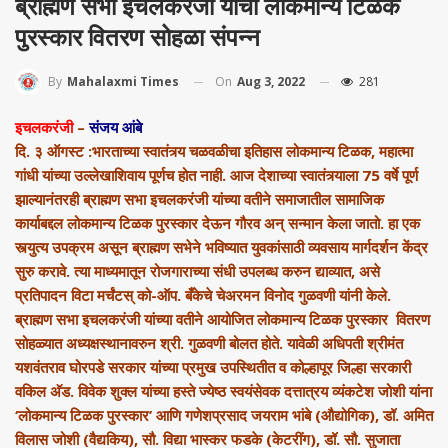
ब्राह्मण सभा इचलकरंजी यांचा लोकमान्य टिळक
पुरस्कार वितरण सोहळा संपन्न
On
Aug 3, 2022
281
By
Mahalaxmi Times
इचलकरंजी
–
संजय आंबे
दि. ३ ऑगस्ट :भारताच्या स्वातंत्र्य चळवळीचा इतिहास लोकमान्य टिळक, महात्मा
गांधी यांच्या उल्लेखाशिवाय पूर्णच होत नाही. आज देशाच्या स्वातंत्र्याला 75 वर्षे पूर्ण
झाल्यानंतरही ब्राह्मण सभा इचलकरंजी यांच्या वतीने समाजातील सामाजिक
कार्याबद्दल लोकमान्य टिळक पुरस्कार देऊन गौरव अन् सन्मान केला जातो. हा एक
स्त्युत्य उपक्रम असून ब्राह्मण सभेने भविष्यात युवकांसाठी व्यवसाय मार्गदर्शन केंद्र
सुरु करावे. त्या माध्यमातून रोजगाराच्या संधी उपलब्ध करुन द्याव्यात, असे
प्रतिपादन विटा मर्चंटस् को-ऑप. बँकेचे चेअरमन विनोद गुळवणी यांनी केले.
ब्राह्मण सभा इचलकरंजी यांच्या वतीने आयोजित लोकमान्य टिळक पुरस्कार वितरण
सोहळ्यात अध्यक्षस्थानावरुन श्री. गुळवणी बोलत होते. यावेळी अधिपती श्रीमंत
यशवंतराव घोरपडे सरकार यांच्या प्रमुख उपस्थितीत व कोल्हापूर जिल्हा सरकारी
वकिल अ‍ॅड. विवेक शुक्ल यांच्या हस्ते ज्येष्ठ स्वयंसेवक दत्तात्रय व्यंकटेश जोशी यांना
‘लोकमान्य टिळक पुरस्कार’ आणि गणेशप्रसाद जयराम भांबे (औद्योगिक), डॉ. अमित
विलास जोशी (वैद्यकिय), सौ. विद्या भास्कर फडके (केटरींग), डॉ. सौ. सुजाता