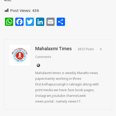
Post Views:
436
WhatsApp
Facebook
Twitter
LinkedIn
Email
Share
Mahalaxmi Times
3823 Posts
0
Comments
Mahalaxmi times is weekly Marathi news
paper.mainly working in three
Dist.kolhapur,sangli n ratnagiri.along with
print media we have face book pages,
Instagram,youtube channel,web
news portal . namely news17 .