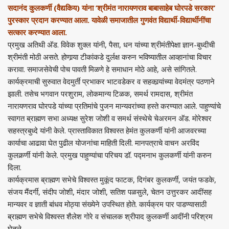
सदानंद कुलकर्णी (वैद्यकिय) यांना ’श्रीमंत नारायणराव बाबासाहेब घोरपडे सरकार’
पुरस्कार प्रदान करण्यात आला. यावेळी समाजातील गुणवंत विद्यार्थी-विद्यार्थीनींचा
सत्कार करण्यात आला.
प्रमुख अतिथी अ‍ॅड. विवेक शुक्ल यांनी, पैसा, धन यांच्या श्रीमंतीपेक्षा ज्ञान-बुध्दीची
श्रीमंती मोठी असते. होणार्‍या टीकांकडे दुर्लक्ष करुन भविष्यातील आव्हानांचा विचार
करावा. समाजसेवेची पोच पावती मिळणे हे समाधान मोठे आहे, असे सांगितले.
कार्यक्रमाची सुरुवात वेदमुर्ती प्रभाकर भाटवडेकर व सहकार्‍यांच्या वेदमंत्र पठणाने
झाली. तसेच भगवान परशुराम, लोकमान्य टिळक, समर्थ रामदास, श्रीमंत
नारायणराव घोरपडे यांच्या प्रतिमांचे पुजन मान्यवरांच्या हस्ते करण्यात आले. पाहुण्यांचे
स्वागत ब्राह्मण सभा अध्यक्ष सुरेश जोशी व समर्थ संस्थेचे चेअरमन अ‍ॅड. मोरेश्‍वर
सहस्त्रबुध्दे यांनी केले. प्रास्ताविकात विश्‍वस्त हेमंत कुलकर्णी यांनी आजवरच्या
कार्याचा आढावा घेत पुढील योजनांचा माहिती दिली. मानपत्राचे वाचन अरविंद
कुलकर्र्णी यांनी केले. प्रमुख पाहुण्यांचा परिचय डॉ. पद्मनाभ कुलकर्णी यांनी करुन
दिला.
कार्यक्रमास ब्राह्मण सभेचे विश्‍वस्त मुकूंद फाटक, दिगंबर कुलकर्णी, जयंत फडके,
संजय मैंदर्गी, संदीप जोशी, मंदार जोशी, सतिश पळसुले, चेतन उत्तुरकर आदींसह
मान्यवर व ज्ञाती बांधव मोठ्या संख्येने उपस्थित होते. कार्यक्रम पार पाडण्यासाठी
ब्राह्मण सभेचे विश्‍वस्त शैलेश गोरे व संचालक श्रीपाद कुलकर्णी आदींनी परिश्रम
घेतले.