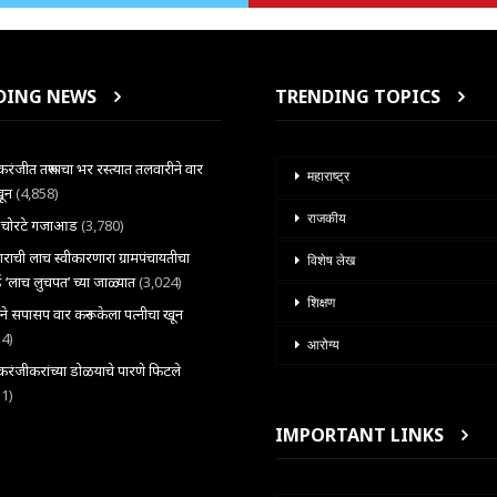
DING NEWS
TRENDING TOPICS
ंजीत तरूणाचा भर रस्त्यात तलवारीने वार
महाराष्ट्र
खून
(4,858)
राजकीय
ल चोरटे गजाआड
(3,780)
राची लाच स्वीकारणारा ग्रामपंचायतीचा
विशेष लेख
 ‘लाच लुचपत’ च्या जाळ्यात
(3,024)
शिक्षण
राने सपासप वार करून केला पत्नीचा खून
34)
आरोग्य
ंजीकरांच्या डोळयाचे पारणे फिटले
31)
IMPORTANT LINKS