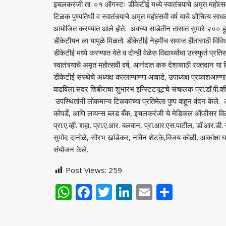
इचलकरंजी ता. ०१ ऑगस्टः डीकेटीई मध्ये स्वातंत्र्याचे अमृत महोत्
टिळक पुण्यतिथी व स्वातंत्र्याचे अमृत महोत्सवी वर्ष याचे औचित्य 
आयोजित करण्यात आले होते. अवघ्या साडेतीन तासात सुमारे २०० हू
डीकेटीयन ला यामुळे मिळतो. डीकेटीई नेहमीच समाज हीतासाठी विवि
डीकेटीई मध्ये करण्यात येते व दोन्ही वेळेस विद्यार्थ्यांचा उत्स्फुर्त प्र
स्वातंत्र्याचे अमृत महोत्सवी वर्ष, आनंदात करु देशासाठी रक्तदान या वि
डीकेटीई संस्थेचे अध्यक्ष कल्लाप्पाण्णा आवाडे, उपाध्यक्ष प्रकाशआण्णा 
वाढविला.सदर शिबीराचा शुभारंभ इन्स्टिटयूटचे संचालक प्रा.डॉ.पी.व्ही
उपस्थितांनी लोकमान्य टिळकांच्या प्रतिमेला पुष्प वाहून वंदन के
कोपर्डे, आणि लायन्स ब्लड बँक, इचलकरंजी चे मेडिकल ऑफीसर विठ
प्रा.ए.व्ही. शहा, प्रा.ए.आर. बलवान, प्रा.आर.एस.पाटील, डॉ.आर.डी. न
सुमोद दानोळे, सौरभ खांडेकर, नविन शेटके,विजय कोळी, आकांक्षा घाटगे, म
संयोजन केले.
Post Views:
259
WhatsApp
Facebook
Twitter
LinkedIn
Email
Share