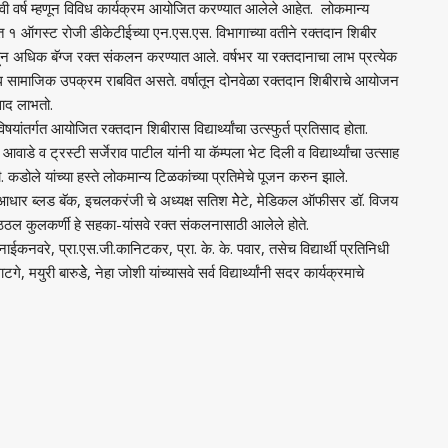
सवी वर्ष म्हणून विविध कार्यक्रम आयोजित करण्यात आलेले आहेत. लोकमान्य
साधत १ ऑगस्ट रोजी डीकेटीईच्या एन.एस.एस. विभागाच्या वतीने रक्तदान शिबीर
न अधिक बॅग्ज रक्त संकलन करण्यात आले. वर्षभर या रक्तदानाचा लाभ प्रत्येक
ध सामाजिक उपक्रम राबवित असते. वर्षातून दोनवेळा रक्तदान शिबीराचे आयोजन
तिसाद लाभतो.
षयांतर्गत आयोजित रक्तदान शिबीरास विद्यार्थ्यांचा उत्स्फुर्त प्रतिसाद होता.
आवाडे व ट्रस्टी सर्जेराव पाटील यांनी या कॅम्पला भेट दिली व विद्यार्थ्यांचा उत्साह
. कडोले यांच्या हस्ते लोकमान्य टिळकांच्या प्रतिमेचे पूजन करुन झाले.
ले. आधार ब्लड बॅक, इचलकरंजी चे अध्यक्ष सतिश मेेटे, मेडिकल ऑफीसर डॉ. विजय
ठल कुलकर्णी हे सहका-यांसवे रक्त संकलनासाठी आलेले होते.
ाईकनवरे, प्रा.एस.जी.कानिटकर, प्रा. के. के. पवार, तसेच विद्यार्थी प्रतिनिधी
युरी बारुडेे, नेहा जोशी यांच्यासवे सर्व विद्यार्थ्यांनी सदर कार्यक्रमाचे