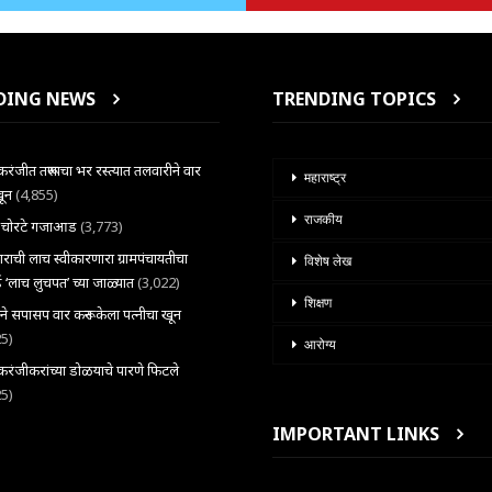
DING NEWS
TRENDING TOPICS
ंजीत तरूणाचा भर रस्त्यात तलवारीने वार
महाराष्ट्र
खून
(4,855)
राजकीय
ल चोरटे गजाआड
(3,773)
राची लाच स्वीकारणारा ग्रामपंचायतीचा
विशेष लेख
 ‘लाच लुचपत’ च्या जाळ्यात
(3,022)
शिक्षण
राने सपासप वार करून केला पत्नीचा खून
25)
आरोग्य
ंजीकरांच्या डोळयाचे पारणे फिटले
25)
IMPORTANT LINKS