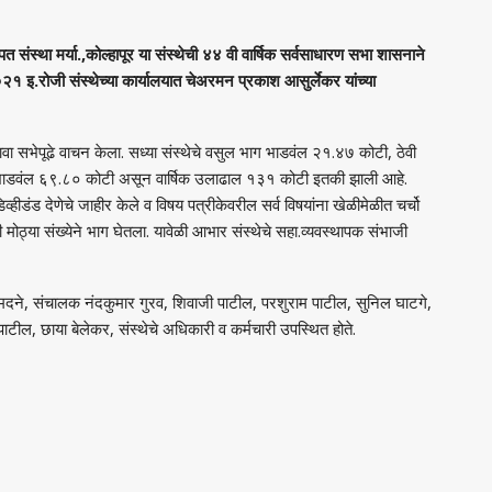
 संस्‍था मर्या.,कोल्‍हापूर या संस्‍थेची ४४ वी वार्षिक सर्वसाधारण सभा शासनाने
इ.रोजी संस्‍थेच्‍या कार्यालयात चेअरमन प्रकाश आसुर्लेकर यांच्‍या
ा सभेपूढे वाचन केला. सध्‍या संस्‍थेचे वसुल भाग भाडवंल २१.४७ कोटी, ठेवी
ाडवंल ६९.८० कोटी असून वार्षिक उलाढाल १३१ कोटी इतकी झाली आहे.
हीडंड देणेचे जाहीर केले व विषय पत्रीकेवरील सर्व विषयांना खेळीमेळीत चर्चो
ा संख्‍येने भाग घेतला. यावेळी आभार संस्‍थेचे सहा.व्‍यवस्‍थापक संभाजी
श मदने, संचालक नंदकुमार गुरव, शिवाजी पाटील, परशुराम पाटील, सुनिल घाटगे,
ील, छाया बेलेकर, संस्‍थेचे अधिकारी व कर्मचारी उपस्थित होते.