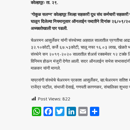
कोल्‍हापूरः ता. २९.
‘
गोकुळ सलग्‍न’ कोल्‍हापूर जिल्‍हा सहकारी दूध संघ कर्मचारी सहकारी पत
घालून दिलेल्‍या नियमानूसार ऑनलाईन पध्‍दतीने दिनांक २६/०९/२०२१ 
अध्‍यक्षतेखाली पार पडली.
चेअरमन आसुर्लेकर यांनी संस्‍थेच्‍या अहवाल सालातील प्रगतीचा आढाव
३२.१०कोटी, कर्जे ६७.५३कोटी, चालू नफा १६.०३ लाख, खेळते भ
संस्‍थेने सन २०१९-२०२० सालातील शेअर्स रक्‍कमेवर १२ टक्‍के डिव्‍
विनिमय होऊन मंजुरी देणेत आली. सदर ऑनलाईन सभेस सभासदांनी मोठ्य
माळकर यांनी मानले.
याप्रसंगी संस्‍थेचे चेअरमन प्रकाश आसुर्लेकर, व्‍हा.चेअरमन सति
राजेंद्र पाटील, संभाजी देसाई, गणपती कागणकर, संचालिका शुभदा पाट
Post Views:
822
WhatsApp
Facebook
Twitter
LinkedIn
Email
Share