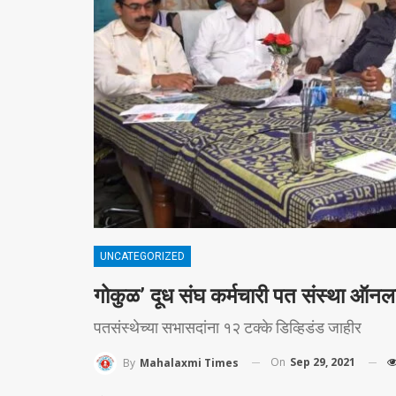
UNCATEGORIZED
गोकुळ’ दूध संघ कर्मचारी पत संस्‍था ऑनला
पतसंस्‍थेच्‍या सभासदांना १२ टक्‍के डिव्हिडंड जाहीर
On
Sep 29, 2021
By
Mahalaxmi Times