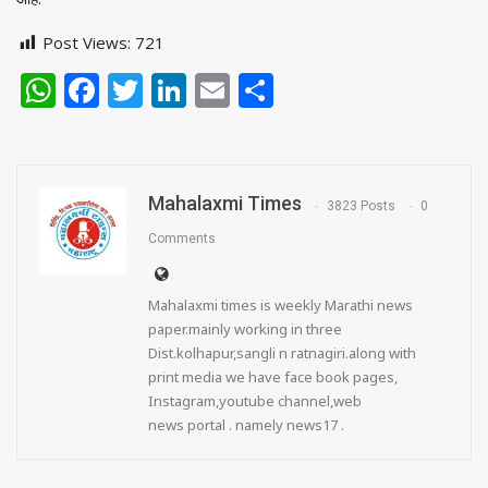
Post Views:
721
WhatsApp
Facebook
Twitter
LinkedIn
Email
Share
Mahalaxmi Times
3823 Posts
0
Comments
Mahalaxmi times is weekly Marathi news
paper.mainly working in three
Dist.kolhapur,sangli n ratnagiri.along with
print media we have face book pages,
Instagram,youtube channel,web
news portal . namely news17 .