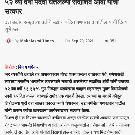
५२ व्या वर्षी पदवी घेतलेल्या सदाशिव आंबी यांचा
सत्कार
दत्त उद्योग समूहाच्या वतीने उद्यान पंडित गणपतराव पाटील यांनी दिल्या
शुभेच्छा
On
Sep 29, 2021
351
By
Mahalaxmi Times
शिरोळ
:
विजय धंगेकर
जर व्यक्तीने ठरवले तर अशक्यप्राय गोष्ट शक्य करून दाखवता येते. गणेशवाडी
सारख्या ग्रामीण भागातील व्यवसायाने नावाडी असलेल्या सदाशिव आंबी यांनी वयाच्या
५२ व्या वर्षी ८३.३३% गुण मिळवून यशवंतराव चव्हाण महाराष्ट्र मुक्त विद्यापीठाची
पदवी संपादित करून तरुणाई समोर एक आदर्श ठेवला. त्यांच्या या यशाचे कौतुक
शिरोळच्या श्री दत्त साखर कारखान्याचे चेअरमन, उद्यानपंडित गणपतराव पाटील
यांनी करून त्यांचा कारखाना कार्यस्थळावर सत्कार केला.
शिक्षण ही एक निरंतर चालणारी प्रक्रिया असून प्रत्येक व्यक्ती आपल्या जन्मापासून
शेवटच्या क्षणापर्यंत विद्यार्थीच असतो. शिरोळ तालुक्यातील गणेशवाडी गावचे सामाजिक
कार्यकर्ते सदाशिव आंबी यांनीही विद्यार्थी होऊन परीक्षा देऊन यश मिळविण्यासाठी