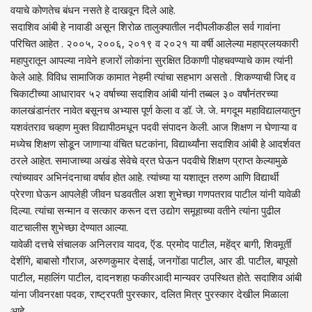
वयाचे कोणतेच बंधन नसते हे दाखवून दिले आहे.
सदाशिव आंबी हे नावाडी असून शिरोळ तालुक्यातील नदीपलीकडील सर्व गावांना
परिचित आहेत . २००५, २००६, २०१९ व २०२१ या वर्षी आलेल्या महाप्रलयकारी
महापुरातून आपल्या नावेने हजारों लोकांना सुरक्षित ठिकाणी पोहचवण्याचे काम त्यांनी
केले आहे. विविध सामाजिक कामात नेहमी त्यांचा सहभाग असतो . शिकण्याची जिद्द व
चिकाटीच्या आधारावर ५२ वर्षाच्या सदाशिव आंबी यांनी तब्बल ३० वर्षांनंतरच्या
कालखंडानंतर नावेत बसूनच अभ्यास पूर्ण केला व डॉ. जे. जे. मगदूम महाविद्यालयातुन
यशवंतराव चव्हाण मुक्त विद्यापीठमधून पदवी संपादन केली. आज शिक्षण न घेणाऱ्या व
मध्येच शिक्षण सोडून जाणाऱ्या वंचित घटकांना, विद्यार्थ्यांना सदाशिव आंबी हे आदर्शवत
ठरले आहेत. समाजाच्या अखंड सेवेचे व्रत घेऊन पदवीचे शिक्षण प्राप्त केल्यामुळे
त्यांच्यावर अभिनंदनाचा वर्षाव होत आहे. त्यांच्या या यशातून तरुण आणि विद्यार्थी
प्रेरणा घेऊन आपलेही जीवन घडवतील अशा शुभेच्छा गणपतराव पाटील यांनी यावेळी
दिल्या. त्यांचा सन्मान व सत्कार करून दत्त उद्योग समूहाच्या वतीने त्यांना पुढील
वाटचालीस शुभेच्छा देण्यात आल्या.
यावेळी दत्तचे संचालक अनिलराव यादव, ऍड. प्रमोद पाटील, महेंद्र बागी, शिवमूर्ती
देशींगे, बाबासो गौराज, अरुणकुमार देसाई, जनगोंडा पाटील, आर डी. पाटील, बापूसो
पाटील, महालिंग पाटील, दादनशहा फकीरआदी मान्यवर उपस्थित होते. सदाशिव आंबी
यांना जीवनरक्षा पदक, राष्ट्रपती पुरस्कार, दलित मित्र पुरस्कार देखील मिळाला
आहे.