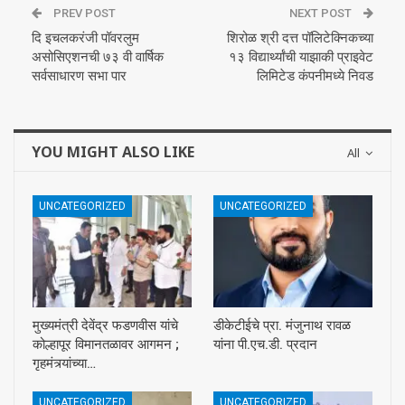
PREV POST
NEXT POST
दि इचलकरंजी पॉवरलुम
शिरोळ श्री दत्त पॉलिटेक्निकच्या
असोसिएशनची ७३ वी वार्षिक
१३ विद्यार्थ्यांची याझाकी प्राइवेट
सर्वसाधारण सभा पार
लिमिटेड कंपनीमध्ये निवड
YOU MIGHT ALSO LIKE
All
UNCATEGORIZED
UNCATEGORIZED
मुख्यमंत्री देवेंद्र फडणवीस यांचे
डीकेटीईचे प्रा. मंजुनाथ रावळ
कोल्हापूर विमानतळावर आगमन ;
यांना पी.एच.डी. प्रदान
गृहमंत्र्यांच्या…
UNCATEGORIZED
UNCATEGORIZED